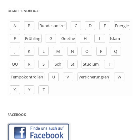
c
h
BEGRIFFE VON A-Z
e
n
A
B
Bundespolizei
C
D
E
Energie
a
F
Frühling
G
Goethe
H
I
Islam
c
h
J
K
L
M
N
O
P
Q
:
QU
R
S
Sch
St
Studium
T
Tempokontrollen
U
V
Versicherung/en
W
X
Y
Z
FACEBOOK