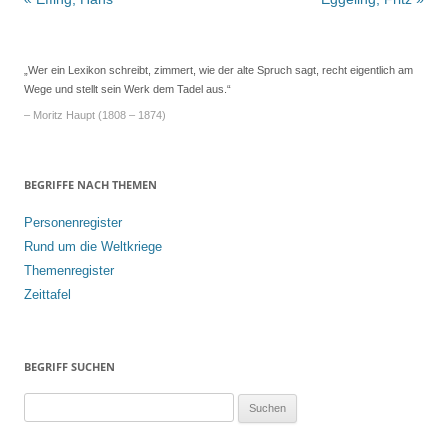
Navigation
„Wer ein Lexikon schreibt, zimmert, wie der alte Spruch sagt, recht eigentlich am
Wege und stellt sein Werk dem Tadel aus.“
– Moritz Haupt (1808 – 1874)
BEGRIFFE NACH THEMEN
Personenregister
Rund um die Weltkriege
Themenregister
Zeittafel
BEGRIFF SUCHEN
S
u