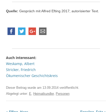
Quelle:
Gespräch mit Alfred Efting 2017; autorisierter Text.
Auch interessant:
Weskamp, Albert
Stricker, Friedrich
Ökumenischer Geschichtskreis
Dieser Beitrag wurde am
13.09.2014
veröffentlicht.
Abgelegt unter:
E
,
Heimatkundler
,
Personen
Beitrags-
«
Effing, Hans
Eggeling, Fritz
»