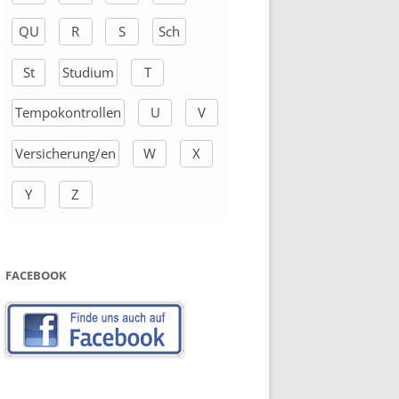
QU
R
S
Sch
St
Studium
T
Tempokontrollen
U
V
Versicherung/en
W
X
Y
Z
FACEBOOK