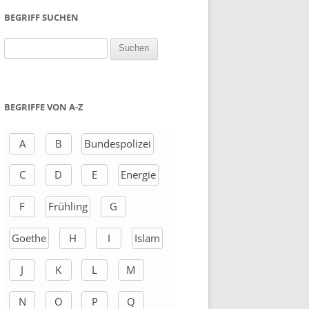
BEGRIFF SUCHEN
S
u
c
h
BEGRIFFE VON A-Z
e
n
A
B
Bundespolizei
a
C
D
E
Energie
c
h
F
Frühling
G
:
Goethe
H
I
Islam
J
K
L
M
N
O
P
Q