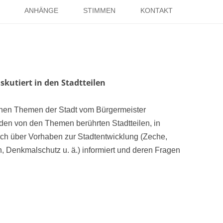
Springe
zum
ANHÄNGE
STIMMEN
KONTAKT
Inhalt
EISE
RÖMER IN HOLSTERHAUSEN
IMPRESSUM
ISTER
LITERATUR ÜBER DORSTEN
DATENSCHUTZ
WELTKRIEGE
LINKS
DANK
skutiert in den Stadtteilen
TER
enen Themen der Stadt vom Bürgermeister
n den von den Themen berührten Stadtteilen, in
ch über Vorhaben zur Stadtentwicklung (Zeche,
 Denkmalschutz u. ä.) informiert und deren Fragen