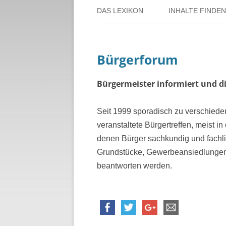
DAS LEXIKON
INHALTE FINDEN
ÜBER DORSTEN
BENUTZERHINW
Bürgerforum
ÜBER DAS PROJEKT
PERSONENREG
RUND UM DIE 
Bürgermeister informiert und di
THEMENREGIS
Seit 1999 sporadisch zu verschied
veranstaltete Bürgertreffen, meist i
ZEITTAFEL
denen Bürger sachkundig und fachli
Grundstücke, Gewerbeansiedlungen,
beantworten werden.