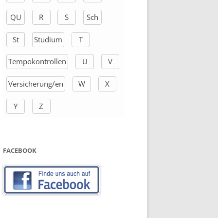
QU
R
S
Sch
St
Studium
T
Tempokontrollen
U
V
Versicherung/en
W
X
Y
Z
FACEBOOK