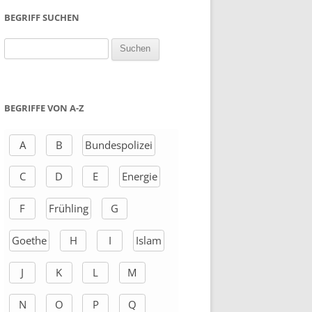
BEGRIFF SUCHEN
S
u
c
h
BEGRIFFE VON A-Z
e
n
A
B
Bundespolizei
a
C
D
E
Energie
c
h
F
Frühling
G
:
Goethe
H
I
Islam
J
K
L
M
N
O
P
Q