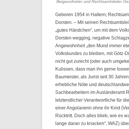
Beigeordneter und Rechtsamtsleiter Ge
Geboren 1954 in Haltern; Rechtsamtl
Dorsten. – Mit seinen Rechtsamtslei
„gutes Händchen“, um mit dem Volk
Dorsten wegging, negative Schlagze
Angewohnheit „den Mund immer etwa
Volksbundes zu bleiben, mit Götz-D
nicht gut zurecht (oder auch umgekeh
Kulissen, dass man ihn gerne losw
Baumeister, als Jurist seit 30 Jahren
erhebliche Nöte und deutschlandwe
Sachbearbeitern im Ausländeramt R
letztendlicher Verantwortliche für 
einer Angolanerin ohne ihr Kind (Ver
Rücktritt. Doch alles blieb, wie es 
lange daran zu knacken“, WAZ) übe