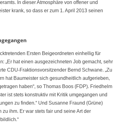
ramts. In dieser Atmosphäre von offener und
ister krank, so dass er zum 1. April 2013 seinen
umgegangen
ücktretenden Ersten Beigeordneten einhellig für
en: „Er hat einen ausgezeichneten Job gemacht, sehr
ärte CDU-Fraktionsvorsitzender Bernd Schwane. „Zu
 hat Baumeister sich gesundheitlich aufgerieben,
getragen haben“, so Thomas Boos (FDP). Friedhelm
 ist stets konstruktiv mit Kritik umgegangen und
ösungen zu finden.“ Und Susanne Fraund (Grüne)
 zu ihm. Er war stets fair und seine Art der
ildlich.“