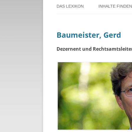
DAS LEXIKON
INHALTE FINDEN
ÜBER DORSTEN
BENUTZERHINW
Baumeister, Gerd
ÜBER DAS PROJEKT
PERSONENREG
RUND UM DIE 
Dezernent und Rechtsamtsleiter
THEMENREGIS
ZEITTAFEL