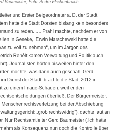
rd Baumeister; Foto: Andrè Elschenbroich
eiter und Erster Beigeordneter a. D. der Stadt
tern hatte die Stadt Dorsten bislang kein besonders
smund zu reden. …. Prahl machte, nachdem er von
ilen in Geseke, Erwin Marschewski hatte die
s zu voll zu nehmen“, um im Jargon des
ietrich Renèlt kamen Verwaltung und Politik auch
rt). Journalisten hörten bisweilen hinter den
erden möchte, was dann auch geschah. Gerd
 im Dienst der Stadt, brachte die Stadt 2012 in
it zu einem Image-Schaden, weil er den
echtsentscheidungen überließ. Der Bürgermeister,
die Menschenrechtsverletzung bei der Abschiebung
waltungsgericht: „grob rechtswidrig“), dachte laut an
war. Nur Rechtsamtleiter Gerd Baumeister („Ich hatte
rnahm als Konsequenz nun doch die Kontrolle über