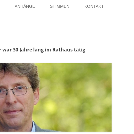
Springe
zum
ANHÄNGE
STIMMEN
KONTAKT
Inhalt
EISE
RÖMER IN HOLSTERHAUSEN
IMPRESSUM
ISTER
LITERATUR ÜBER DORSTEN
DATENSCHUTZ
WELTKRIEGE
LINKS
DANK
 war 30 Jahre lang im Rathaus tätig
TER