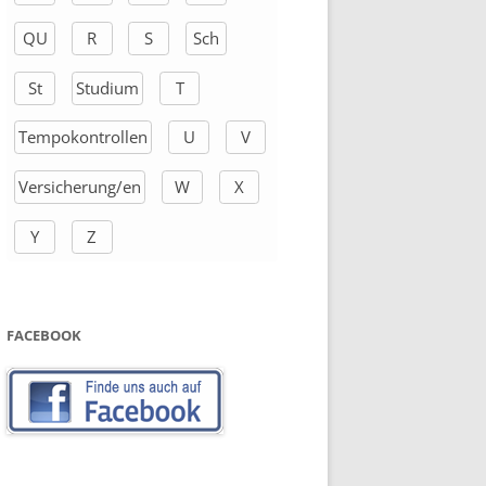
QU
R
S
Sch
St
Studium
T
Tempokontrollen
U
V
Versicherung/en
W
X
Y
Z
FACEBOOK