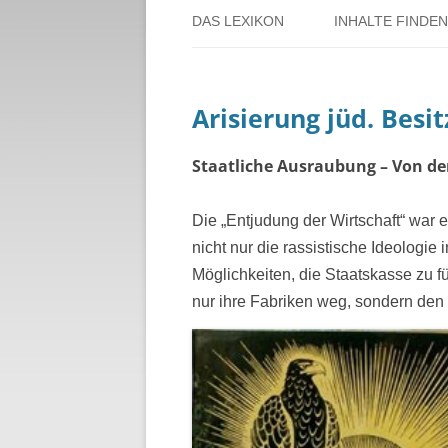
DAS LEXIKON
INHALTE FINDEN
ÜBER DORSTEN
BENUTZERHINW
Arisierung jüd. Besit
ÜBER DAS PROJEKT
PERSONENREG
RUND UM DIE 
Staatliche Ausraubung – Von de
THEMENREGIS
Die „Entjudung der Wirtschaft“ war ei
nicht nur die rassistische Ideologie 
ZEITTAFEL
Möglichkeiten, die Staatskasse zu 
nur ihre Fabriken weg, sondern den