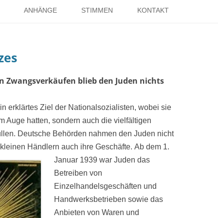
Springe
zum
ANHÄNGE
STIMMEN
KONTAKT
Inhalt
EISE
RÖMER IN HOLSTERHAUSEN
IMPRESSUM
zes
ISTER
LITERATUR ÜBER DORSTEN
DATENSCHUTZ
WELTKRIEGE
LINKS
DANK
n Zwangsverkäufen blieb den Juden nichts
TER
n erklärtes Ziel der Nationalsozialisten, wobei sie
im Auge hatten, sondern auch die vielfältigen
füllen. Deutsche Behörden nahmen den Juden nicht
 kleinen Händlern auch ihre Geschäfte.
Ab dem 1.
Januar 1939 war Juden das
Betreiben von
Einzelhandelsgeschäften und
Handwerksbetrieben sowie das
Anbieten von Waren und