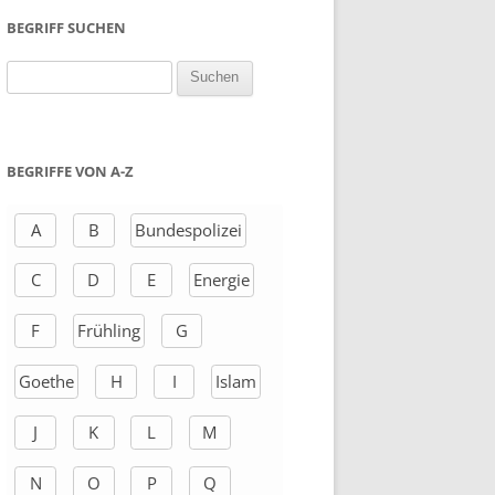
BEGRIFF SUCHEN
S
u
c
h
BEGRIFFE VON A-Z
e
n
A
B
Bundespolizei
a
C
D
E
Energie
c
h
F
Frühling
G
:
Goethe
H
I
Islam
J
K
L
M
N
O
P
Q