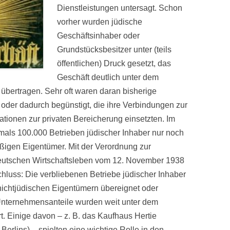
Dienstleistungen untersagt. Schon
vorher wurden jüdische
Geschäftsinhaber oder
Grundstücksbesitzer unter (teils
öffentlichen) Druck gesetzt, das
Geschäft deutlich unter dem
 übertragen. Sehr oft waren daran bisherige
t oder dadurch begünstigt, die ihre Verbindungen zur
ionen zur privaten Bereicherung einsetzten. Im
als 100.000 Betrieben jüdischer Inhaber nur noch
ßigen Eigentümer. Mit der Verordnung zur
eutschen Wirtschaftsleben vom 12. November 1938
chluss: Die verbliebenen Betriebe jüdischer Inhaber
chtjüdischen Eigentümern übereignet oder
Unternehmensanteile wurden weit unter dem
t. Einige davon – z. B. das Kaufhaus Hertie
Berlins) – spielten eine wichtige Rolle in den