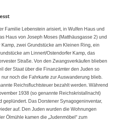
esst
Familie Lebenstein arisiert, in Wulfen Haus und
das Haus von Joseph Moses (Matthäusgasse 2) und
r Kamp, zwei Grundstücke am Kleinen Ring, ein
rundstücke am Linnert/Ostendorfer Kamp, das
rvester Straße. Von den Zwangsverkäufen blieben
il der Staat über die Finanzämter den Juden so
n nur noch die Fahrkarte zur Auswanderung blieb.
annte Reichsfluchtsteuer bezahlt werden. Während
ovember 1938 (so genannte Reichskristallnacht)
nd geplündert. Das Dorstener Synagogeninventar,
 wieder auf. Den Juden wurden die Wohnungen
der Ölmühle kamen die „Judenmöbel“ zum