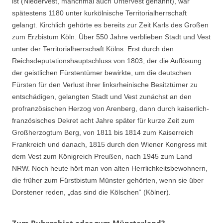
ist (Niedervest, manchmal auch Untervest genannt), war
spätestens 1180 unter kurkölnische Territorialherrschaft
gelangt. Kirchlich gehörte es bereits zur Zeit Karls des Großen
zum Erzbistum Köln. Über 550 Jahre verblieben Stadt und Vest
unter der Territorialherrschaft Kölns. Erst durch den
Reichsdeputationshauptschluss von 1803, der die Auflösung
der geistlichen Fürstentümer bewirkte, um die deutschen
Fürsten für den Verlust ihrer linksrheinische Besitztümer zu
entschädigen, gelangten Stadt und Vest zunächst an den
profranzösischen Herzog von Arenberg, dann durch kaiserlich-
französisches Dekret acht Jahre später für kurze Zeit zum
Großherzogtum Berg, von 1811 bis 1814 zum Kaiserreich
Frankreich und danach, 1815 durch den Wiener Kongress mit
dem Vest zum Königreich Preußen, nach 1945 zum Land
NRW. Noch heute hört man von alten Herrlichkeitsbewohnern,
die früher zum Fürstbistum Münster gehörten, wenn sie über
Dorstener reden, „das sind die Kölschen“ (Kölner).
Zum Ruhrgebiet oder zum Münsterland?