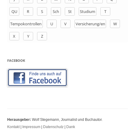
:
QU
R
S
Sch
St
Studium
T
Tempokontrollen
U
V
Versicherung/en
W
X
Y
Z
FACEBOOK
Herausgeber:
Wolf Stegemann, Journalist und Buchautor.
Kontakt
|
Impressum
|
Datenschutz
|
Dank