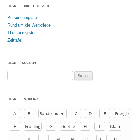
BEGRIFFE NACH THEMEN
Personenregister
Rund um die Weltkriege
Themenregister
Zeittafel
BEGRIFF SUCHEN
S
u
c
h
BEGRIFFE VON A-Z
e
n
A
B
Bundespolizei
C
D
E
Energie
a
F
Frühling
G
Goethe
H
I
Islam
c
h
J
K
L
M
N
O
P
Q