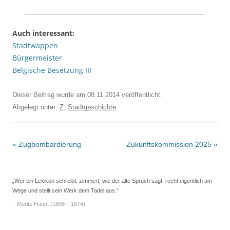
Auch interessant:
Stadtwappen
Bürgermeister
Belgische Besetzung III
Dieser Beitrag wurde am
08.11.2014
veröffentlicht.
Abgelegt unter:
Z
,
Stadtgeschichte
Beitrags-
«
Zugbombardierung
Zukunftskommission 2025
»
Navigation
„Wer ein Lexikon schreibt, zimmert, wie der alte Spruch sagt, recht eigentlich am
Wege und stellt sein Werk dem Tadel aus.“
– Moritz Haupt (1808 – 1874)