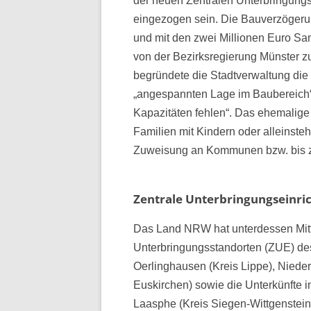
der neuen Zentralen Unterbringung
eingezogen sein. Die Bauverzögerung
und mit den zwei Millionen Euro San
von der Bezirksregierung Münster z
begründete die Stadtverwaltung die
„angespannten Lage im Baubereich“, 
Kapazitäten fehlen“. Das ehemalige 
Familien mit Kindern oder alleinste
Zuweisung an Kommunen bzw. bis 
Zentrale Unterbringungseinri
Das Land NRW hat unterdessen Mitt
Unterbringungsstandorten (ZUE) des
Oerlinghausen (Kreis Lippe), Niederk
Euskirchen) sowie die Unterkünfte 
Laasphe (Kreis Siegen-Wittgenstein)