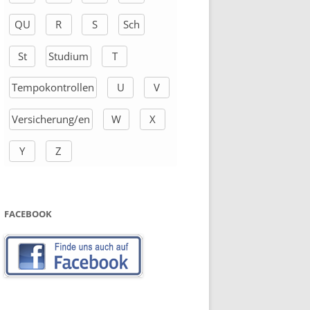
QU
R
S
Sch
St
Studium
T
Tempokontrollen
U
V
Versicherung/en
W
X
Y
Z
FACEBOOK