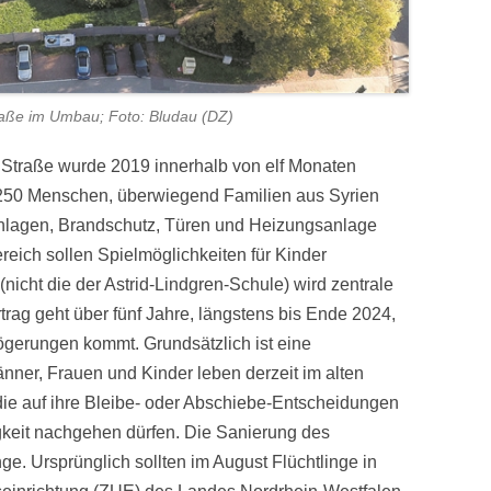
raße im Umbau; Foto: Bludau (DZ)
 Straße wurde 2019 innerhalb von elf Monaten
zu 250 Menschen, überwiegend Familien aus Syrien
ranlagen, Brandschutz, Türen und Heizungsanlage
eich sollen Spielmöglichkeiten für Kinder
(nicht die der Astrid-Lindgren-Schule) wird zentrale
rag geht über fünf Jahre, längstens bis Ende 2024,
ögerungen kommt. Grundsätzlich ist eine
ner, Frauen und Kinder leben derzeit im alten
ie auf ihre Bleibe- oder Abschiebe-Entscheidungen
igkeit nachgehen dürfen. Die Sanierung des
ge. Ursprünglich sollten im August Flüchtlinge in