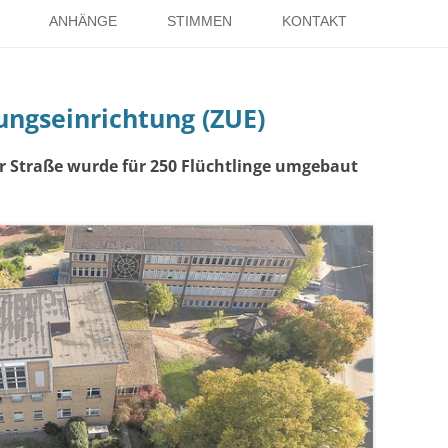
Springe
zum
ANHÄNGE
STIMMEN
KONTAKT
Inhalt
EISE
RÖMER IN HOLSTERHAUSEN
IMPRESSUM
ungseinrichtung (ZUE)
ISTER
LITERATUR ÜBER DORSTEN
DATENSCHUTZ
WELTKRIEGE
LINKS
DANK
 Straße wurde für 250 Flüchtlinge umgebaut
TER