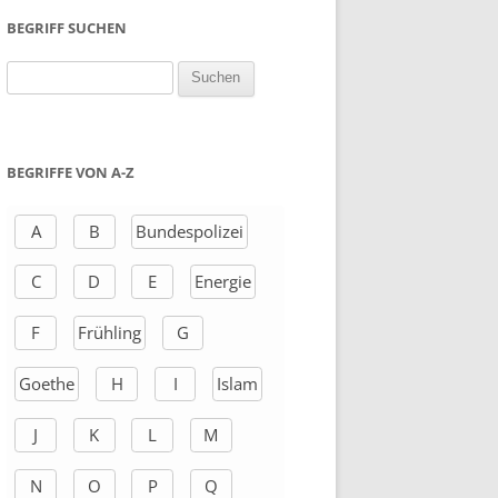
BEGRIFF SUCHEN
S
u
c
h
BEGRIFFE VON A-Z
e
n
A
B
Bundespolizei
a
C
D
E
Energie
c
h
F
Frühling
G
:
Goethe
H
I
Islam
J
K
L
M
N
O
P
Q