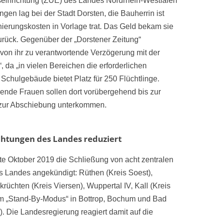
seinrichtung (ZUE) des Landes Nordrhein-Westfalen
en lag bei der Stadt Dorsten, die Bauherrin ist
ierungskosten in Vorlage trat. Das Geld bekam sie
urück. Gegenüber der „Dorstener Zeitung“
 von ihr zu verantwortende Verzögerung mit der
da „in vielen Bereichen die erforderlichen
Schulgebäude bietet Platz für 250 Flüchtlinge.
hende Frauen sollen dort vorübergehend bis zur
zur Abschiebung unterkommen.
chtungen des Landes reduziert
e Oktober 2019 die Schließung von acht zentralen
 Landes angekündigt: Rüthen (Kreis Soest),
rüchten (Kreis Viersen), Wuppertal IV, Kall (Kreis
im „Stand-By-Modus“ in Bottrop, Bochum und Bad
. Die Landesregierung reagiert damit auf die