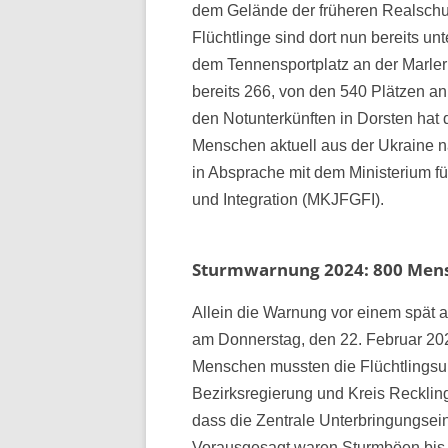
dem Gelände der früheren Realschu
Flüchtlinge sind dort nun bereits un
dem Tennensportplatz an der Marl
bereits 266, von den 540 Plätzen an
den Notunterkünften in Dorsten hat d
Menschen aktuell aus der Ukraine n
in Absprache mit dem Ministerium für
und Integration (MKJFGFI).
Sturmwarnung 2024: 800 Mens
Allein die Warnung vor einem spät 
am Donnerstag, den 22. Februar 202
Menschen mussten die Flüchtlingsun
Bezirksregierung und Kreis Reckli
dass die Zentrale Unterbringungsein
Vorausgesagt waren Sturmböen bis z