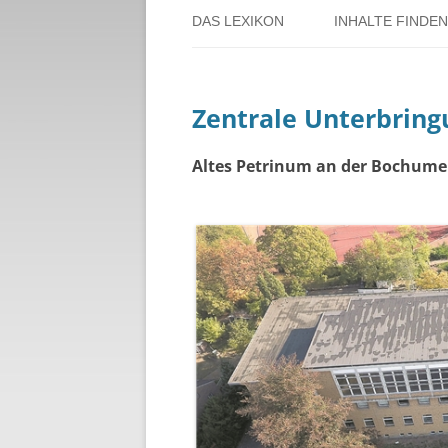
DAS LEXIKON
INHALTE FINDEN
ÜBER DORSTEN
BENUTZERHINW
Zentrale Unterbring
ÜBER DAS PROJEKT
PERSONENREG
RUND UM DIE 
Altes Petrinum an der Bochumer
THEMENREGIS
ZEITTAFEL