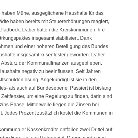
n haben Mühe, ausgeglichene Haushalte für das
ädte haben bereits mit Steuererhöhungen reagiert,
 Gladbeck. Dabei hatten die Kreiskommunen ihre
rkungspaktes insgesamt stabilisiert. Dank
nahmen und einer höheren Beteiligung des Bundes
ushalte insgesamt krisenfester geworden. Daher
e Absturz der Kommunalfinanzen ausgeblieben.
aushalte negativ zu beeinflussen. Seit Jahren
Altschuldenlösung. Angekündigt ist sie in den
es- als auch auf Bundesebene. Passiert ist bislang
Zeitfenster, um eine Regelung zu finden, darin sind
lzins-Phase. Mittlerweile liegen die Zinsen bei
. Jedes Prozent zusätzlich kostet die Kommunen in
ommunaler Kassenkredite entfallen zwei Drittel auf
rden Euro auf das Ruhrgebiet. Daher wurde vom