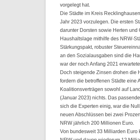
vorgelegt hat.
Die Städte im Kreis Recklinghause
Jahr 2023 vorzulegen. Die ersten St
darunter Dorsten sowie Herten und
Haushaltslage mithilfe des NRW-Stä
Stärkungspakt, robuster Steuerein
an den Sozialausgaben sind die Ha
war der noch Anfang 2021 erwartet
Doch steigende Zinsen drohen die H
fordern die betroffenen Städte eine 
Koalitionsverträgen sowohl auf Land
(Januar 2023) nichts. Das passende 
sich die Experten einig, war die Nul
neuen Abschlüssen bei zwei Prozent
NRW jährlich 200 Millionen Euro.
Von bundesweit 33 Milliarden Euro k
NRW und davon wiederum 12 Millia