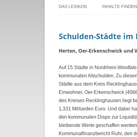
DAS LEXIKON
INHALTE FINDEN
ÜBER DORSTEN
BENUTZERHINW
Schulden-Städte im 
ÜBER DAS PROJEKT
PERSONENREG
RUND UM DIE 
Herten, Oer-Erkenschwick und W
THEMENREGIS
Auf 15 Städte in Nordrhein-Westfal
kommunalen Altschulden. Zu diesen
ZEITTAFEL
Städte aus dem Kreis Recklinghause
Einwohner, Oer-Erkenschwick (4066 
des Kreises Recklinghausen liegt b
1,331 Milliarden Euro. Und dabei h
den kommunalen Dispo zur Liquiditä
bleibende Werte geschaffen werde
Kommunalfinanzbericht Ruhr, den d