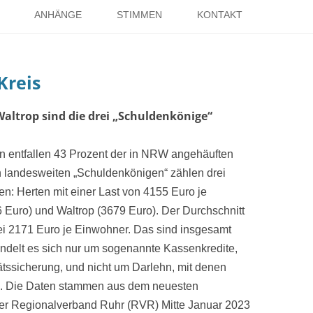
Springe
zum
ANHÄNGE
STIMMEN
KONTAKT
Inhalt
EISE
RÖMER IN HOLSTERHAUSEN
IMPRESSUM
Kreis
ISTER
LITERATUR ÜBER DORSTEN
DATENSCHUTZ
WELTKRIEGE
LINKS
DANK
altrop sind die drei „Schuldenkönige“
TER
en entfallen 43 Prozent der in NRW angehäuften
 landesweiten „Schuldenkönigen“ zählen drei
n: Herten mit einer Last von 4155 Euro je
Euro) und Waltrop (3679 Euro). Der Durchschnitt
ei 2171 Euro je Einwohner. Das sind insgesamt
andelt es sich nur um sogenannte Kassenkredite,
tssicherung, und nicht um Darlehn, mit denen
n. Die Daten stammen aus dem neuesten
er Regionalverband Ruhr (RVR) Mitte Januar 2023