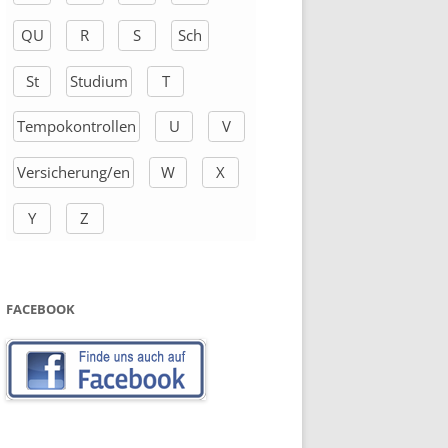
QU
R
S
Sch
St
Studium
T
Tempokontrollen
U
V
Versicherung/en
W
X
Y
Z
FACEBOOK