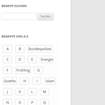
BEGRIFF SUCHEN
S
u
c
h
BEGRIFFE VON A-Z
e
n
A
B
Bundespolizei
a
C
D
E
Energie
c
h
F
Frühling
G
:
Goethe
H
I
Islam
J
K
L
M
N
O
P
Q