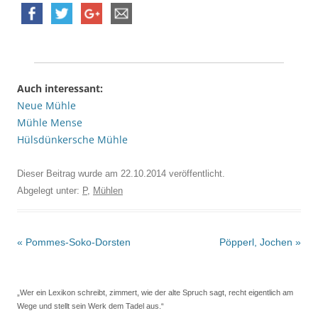
Auch interessant:
Neue Mühle
Mühle Mense
Hülsdünkersche Mühle
Dieser Beitrag wurde am
22.10.2014
veröffentlicht.
Abgelegt unter:
P
,
Mühlen
Beitrags-
«
Pommes-Soko-Dorsten
Pöpperl, Jochen
»
Navigation
„Wer ein Lexikon schreibt, zimmert, wie der alte Spruch sagt, recht eigentlich am
Wege und stellt sein Werk dem Tadel aus.“