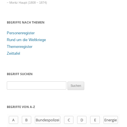
– Moritz Haupt (1808 – 1874)
BEGRIFFE NACH THEMEN
Personenregister
Rund um die Weltkriege
Themenregister
Zeittafel
BEGRIFF SUCHEN
S
u
c
h
BEGRIFFE VON A-Z
e
n
A
B
Bundespolizei
C
D
E
Energie
a