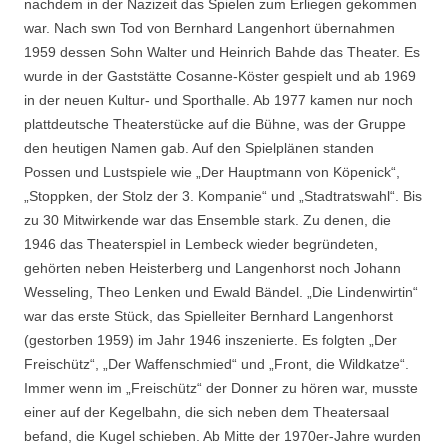
nachdem in der Nazizeit das Spielen zum Erliegen gekommen
war. Nach swn Tod von Bernhard Langenhort übernahmen
1959 dessen Sohn Walter und Heinrich Bahde das Theater. Es
wurde in der Gaststätte Cosanne-Köster gespielt und ab 1969
in der neuen Kultur- und Sporthalle. Ab 1977 kamen nur noch
plattdeutsche Theaterstücke auf die Bühne, was der Gruppe
den heutigen Namen gab. Auf den Spielplänen standen
Possen und Lustspiele wie „Der Hauptmann von Köpenick“,
„Stoppken, der Stolz der 3. Kompanie“ und „Stadtratswahl“. Bis
zu 30 Mitwirkende war das Ensemble stark. Zu denen, die
1946 das Theaterspiel in Lembeck wieder begründeten,
gehörten neben Heisterberg und Langenhorst noch Johann
Wesseling, Theo Lenken und Ewald Bändel. „Die Lindenwirtin“
war das erste Stück, das Spielleiter Bernhard Langenhorst
(gestorben 1959) im Jahr 1946 inszenierte. Es folgten „Der
Freischütz“, „Der Waffenschmied“ und „Front, die Wildkatze“.
Immer wenn im „Freischütz“ der Donner zu hören war, musste
einer auf der Kegelbahn, die sich neben dem Theatersaal
befand, die Kugel schieben. Ab Mitte der 1970er-Jahre wurden