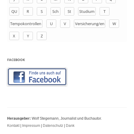
:
QU
R
S
Sch
St
Studium
T
Tempokontrollen
U
V
Versicherung/en
W
X
Y
Z
FACEBOOK
Herausgeber:
Wolf Stegemann, Journalist und Buchautor.
Kontakt
|
Impressum
|
Datenschutz
|
Dank