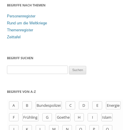
BEGRIFFE NACH THEMEN
Personenregister
Rund um die Weltkriege
Themenregister
Zeittafel
BEGRIFF SUCHEN
S
u
c
h
BEGRIFFE VON A-Z
e
n
A
B
Bundespolizei
C
D
E
Energie
a
F
Frühling
G
Goethe
H
I
Islam
c
h
J
K
L
M
N
O
P
Q