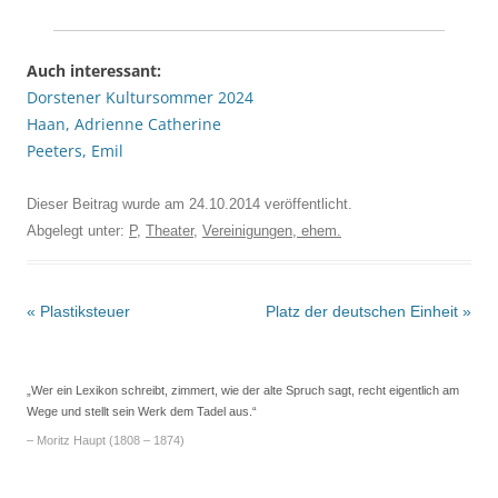
Auch interessant:
Dorstener Kultursommer 2024
Haan, Adrienne Catherine
Peeters, Emil
Dieser Beitrag wurde am
24.10.2014
veröffentlicht.
Abgelegt unter:
P
,
Theater
,
Vereinigungen, ehem.
Beitrags-
«
Plastiksteuer
Platz der deutschen Einheit
»
Navigation
„Wer ein Lexikon schreibt, zimmert, wie der alte Spruch sagt, recht eigentlich am
Wege und stellt sein Werk dem Tadel aus.“
– Moritz Haupt (1808 – 1874)