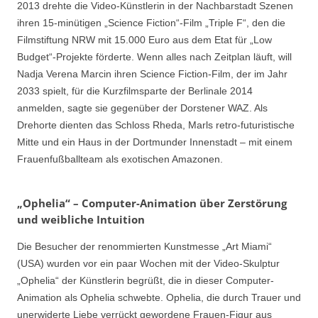
2013 drehte die Video-Künstlerin in der Nachbarstadt Szenen
ihren 15-minütigen „Science Fiction“-Film „Triple F“, den die
Filmstiftung NRW mit 15.000 Euro aus dem Etat für „Low
Budget“-Projekte förderte. Wenn alles nach Zeitplan läuft, will
Nadja Verena Marcin ihren Science Fiction-Film, der im Jahr
2033 spielt, für die Kurzfilmsparte der Berlinale 2014
anmelden, sagte sie gegenüber der Dorstener WAZ. Als
Drehorte dienten das Schloss Rheda, Marls retro-futuristische
Mitte und ein Haus in der Dortmunder Innenstadt – mit einem
Frauenfußballteam als exotischen Amazonen.
„Ophelia“ – Computer-Animation über Zerstörung
und weibliche Intuition
Die Besucher der renommierten Kunstmesse „Art Miami“
(USA) wurden vor ein paar Wochen mit der Video-Skulptur
„Ophelia“ der Künstlerin begrüßt, die in dieser Computer-
Animation als Ophelia schwebte. Ophelia, die durch Trauer und
unerwiderte Liebe verrückt gewordene Frauen-Figur aus