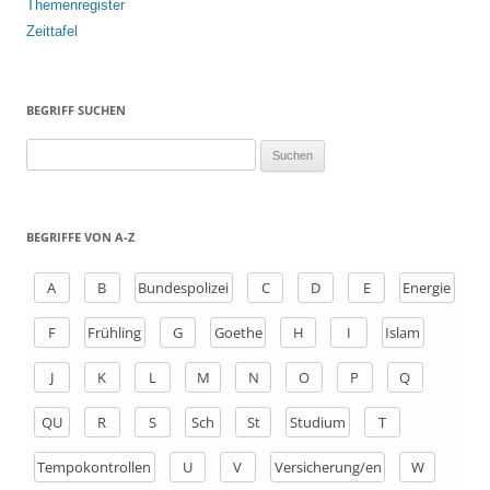
Themenregister
Zeittafel
BEGRIFF SUCHEN
S
u
c
h
BEGRIFFE VON A-Z
e
n
A
B
Bundespolizei
C
D
E
Energie
a
F
Frühling
G
Goethe
H
I
Islam
c
h
J
K
L
M
N
O
P
Q
:
QU
R
S
Sch
St
Studium
T
Tempokontrollen
U
V
Versicherung/en
W