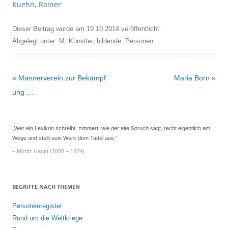
Kuehn, Rainer
Dieser Beitrag wurde am
19.10.2014
veröffentlicht.
Abgelegt unter:
M
,
Künstler, bildende
,
Personen
Beitrags-
«
Männerverein zur Bekämpf
Maria Born
»
Navigation
ung …
„Wer ein Lexikon schreibt, zimmert, wie der alte Spruch sagt, recht eigentlich am
Wege und stellt sein Werk dem Tadel aus.“
– Moritz Haupt (1808 – 1874)
BEGRIFFE NACH THEMEN
Personenregister
Rund um die Weltkriege