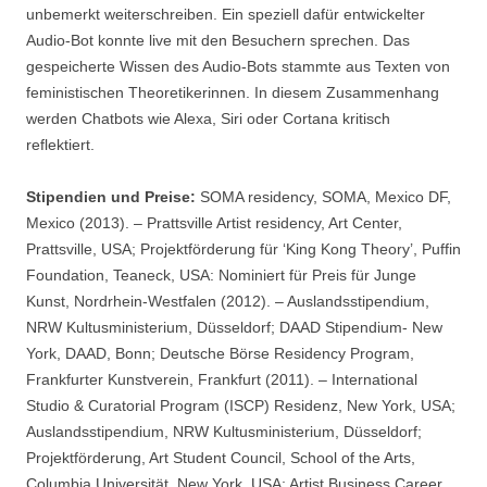
unbemerkt weiterschreiben. Ein speziell dafür entwickelter
Audio-Bot konnte live mit den Besuchern sprechen. Das
gespeicherte Wissen des Audio-Bots stammte aus Texten von
feministischen Theoretikerinnen. In diesem Zusammenhang
werden Chatbots wie Alexa, Siri oder Cortana kritisch
reflektiert.
Stipendien und Preise:
SOMA residency, SOMA, Mexico DF,
Mexico (2013). – Prattsville Artist residency, Art Center,
Prattsville, USA; Projektförderung für ‘King Kong Theory’, Puffin
Foundation, Teaneck, USA: Nominiert für Preis für Junge
Kunst, Nordrhein-Westfalen (2012). – Auslandsstipendium,
NRW Kultusministerium, Düsseldorf; DAAD Stipendium- New
York, DAAD, Bonn; Deutsche Börse Residency Program,
Frankfurter Kunstverein, Frankfurt (2011). – International
Studio & Curatorial Program (ISCP) Residenz, New York, USA;
Auslandsstipendium, NRW Kultusministerium, Düsseldorf;
Projektförderung, Art Student Council, School of the Arts,
Columbia Universität, New York, USA; Artist Business Career