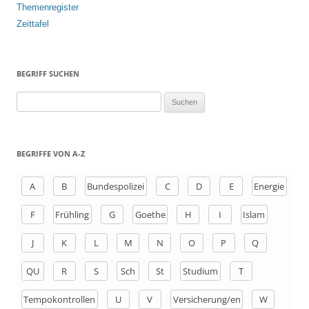
Themenregister
Zeittafel
BEGRIFF SUCHEN
S
u
c
h
BEGRIFFE VON A-Z
e
n
A
B
Bundespolizei
C
D
E
Energie
a
F
Frühling
G
Goethe
H
I
Islam
c
h
J
K
L
M
N
O
P
Q
:
QU
R
S
Sch
St
Studium
T
Tempokontrollen
U
V
Versicherung/en
W