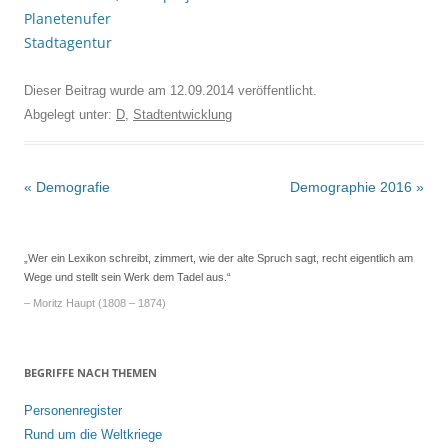
Planetenufer
Stadtagentur
Dieser Beitrag wurde am
12.09.2014
veröffentlicht.
Abgelegt unter:
D
,
Stadtentwicklung
Beitrags-
«
Demografie
Demographie 2016
»
Navigation
„Wer ein Lexikon schreibt, zimmert, wie der alte Spruch sagt, recht eigentlich am
Wege und stellt sein Werk dem Tadel aus.“
– Moritz Haupt (1808 – 1874)
BEGRIFFE NACH THEMEN
Personenregister
Rund um die Weltkriege