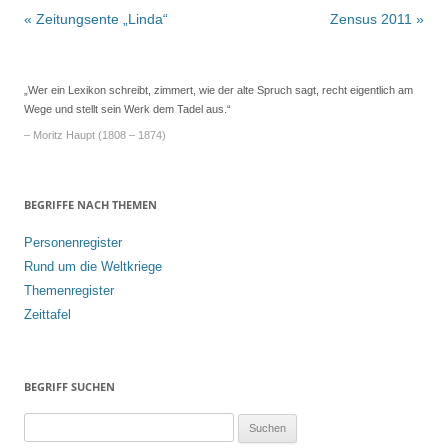
Beitrags-
«
Zeitungsente „Linda“
Zensus 2011
»
Navigation
„Wer ein Lexikon schreibt, zimmert, wie der alte Spruch sagt, recht eigentlich am
Wege und stellt sein Werk dem Tadel aus.“
– Moritz Haupt (1808 – 1874)
BEGRIFFE NACH THEMEN
Personenregister
Rund um die Weltkriege
Themenregister
Zeittafel
BEGRIFF SUCHEN
S