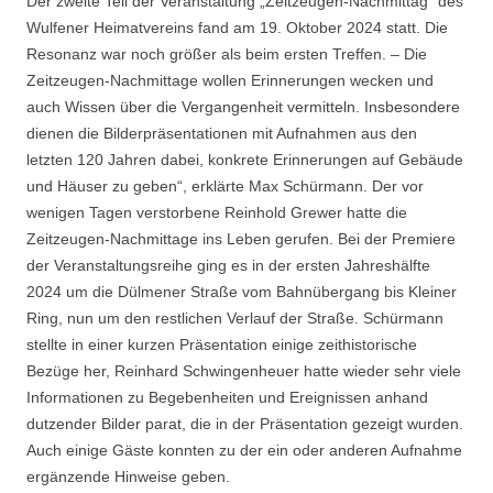
Der zweite Teil der Veranstaltung „Zeitzeugen-Nachmittag“ des
Wulfener Heimatvereins fand am 19. Oktober 2024 statt. Die
Resonanz war noch größer als beim ersten Treffen. – Die
Zeitzeugen-Nachmittage wollen Erinnerungen wecken und
auch Wissen über die Vergangenheit vermitteln. Insbesondere
dienen die Bilderpräsentationen mit Aufnahmen aus den
letzten 120 Jahren dabei, konkrete Erinnerungen auf Gebäude
und Häuser zu geben“, erklärte Max Schürmann. Der vor
wenigen Tagen verstorbene Reinhold Grewer hatte die
Zeitzeugen-Nachmittage ins Leben gerufen. Bei der Premiere
der Veranstaltungsreihe ging es in der ersten Jahreshälfte
2024 um die Dülmener Straße vom Bahnübergang bis Kleiner
Ring, nun um den restlichen Verlauf der Straße. Schürmann
stellte in einer kurzen Präsentation einige zeithistorische
Bezüge her, Reinhard Schwingenheuer hatte wieder sehr viele
Informationen zu Begebenheiten und Ereignissen anhand
dutzender Bilder parat, die in der Präsentation gezeigt wurden.
Auch einige Gäste konnten zu der ein oder anderen Aufnahme
ergänzende Hinweise geben.