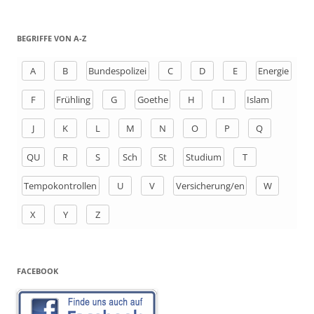
u
c
h
BEGRIFFE VON A-Z
e
n
A
B
Bundespolizei
C
D
E
Energie
a
F
Frühling
G
Goethe
H
I
Islam
c
h
J
K
L
M
N
O
P
Q
:
QU
R
S
Sch
St
Studium
T
Tempokontrollen
U
V
Versicherung/en
W
X
Y
Z
FACEBOOK