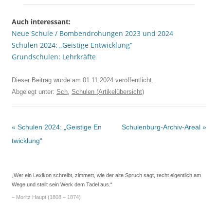
Auch interessant:
Neue Schule / Bombendrohungen 2023 und 2024
Schulen 2024: „Geistige Entwicklung“
Grundschulen: Lehrkräfte
Dieser Beitrag wurde am
01.11.2024
veröffentlicht.
Abgelegt unter:
Sch
,
Schulen (Artikelübersicht)
Beitrags-
«
Schulen 2024: „Geistige En
Schulenburg-Archiv-Areal
»
Navigation
twicklung“
„Wer ein Lexikon schreibt, zimmert, wie der alte Spruch sagt, recht eigentlich am
Wege und stellt sein Werk dem Tadel aus.“
– Moritz Haupt (1808 – 1874)