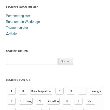
BEGRIFFE NACH THEMEN
Personenregister
Rund um die Weltkriege
Themenregister
Zeittafel
BEGRIFF SUCHEN
S
u
c
h
BEGRIFFE VON A-Z
e
n
A
B
Bundespolizei
C
D
E
Energie
a
F
Frühling
G
Goethe
H
I
Islam
c
h