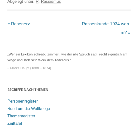
Abgelegt unter:
R
,
Rassismus
Beitrags-
«
Rasenerz
Rassenkunde 1934 waru
Navigation
m?
»
„Wer ein Lexikon schreibt, zimmert, wie der alte Spruch sagt, recht eigentlich am
Wege und stellt sein Werk dem Tadel aus.“
– Moritz Haupt (1808 – 1874)
BEGRIFFE NACH THEMEN
Personenregister
Rund um die Weltkriege
Themenregister
Zeittafel