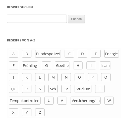
BEGRIFF SUCHEN
S
u
c
h
BEGRIFFE VON A-Z
e
n
A
B
Bundespolizei
C
D
E
Energie
a
F
Frühling
G
Goethe
H
I
Islam
c
h
J
K
L
M
N
O
P
Q
:
QU
R
S
Sch
St
Studium
T
Tempokontrollen
U
V
Versicherung/en
W
X
Y
Z