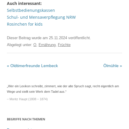
Auch interessant:
Selbstbedienungskassen
Schul- und Mensaverpflegung NRW
Rosinchen for kids
Dieser Beitrag wurde am
25.11.2024
veröffentlicht.
Abgelegt unter:
O
,
Ernährung
,
Früchte
Beitrags-
«
Oldtimerfreunde Lembeck
Ölmühle
»
Navigation
„Wer ein Lexikon schreibt, zimmert, wie der alte Spruch sagt, recht eigentlich am
Wege und stellt sein Werk dem Tadel aus.“
– Moritz Haupt (1808 – 1874)
BEGRIFFE NACH THEMEN