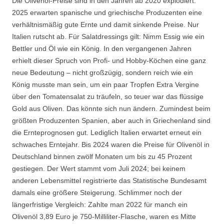
Die Olivenöl-Preise sind in den Jahren ab 2020 explodiert.
2025 erwarten spanische und griechische Produzenten eine
verhältnismäßig gute Ernte und damit sinkende Preise. Nur
Italien rutscht ab. Für Salatdressings gilt: Nimm Essig wie ein
Bettler und Öl wie ein König. In den vergangenen Jahren
erhielt dieser Spruch von Profi- und Hobby-Köchen eine ganz
neue Bedeutung – nicht großzügig, sondern reich wie ein
König musste man sein, um ein paar Tropfen Extra Vergine
über den Tomatensalat zu träufeln, so teuer war das flüssige
Gold aus Oliven. Das könnte sich nun ändern. Zumindest beim
größten Produzenten Spanien, aber auch in Griechenland sind
die Ernteprognosen gut. Lediglich Italien erwartet erneut ein
schwaches Erntejahr. Bis 2024 waren die Preise für Olivenöl in
Deutschland binnen zwölf Monaten um bis zu 45 Prozent
gestiegen. Der Wert stammt vom Juli 2024; bei keinem
anderen Lebensmittel registrierte das Statistische Bundesamt
damals eine größere Steigerung. Schlimmer noch der
längerfristige Vergleich: Zahlte man 2022 für manch ein
Olivenöl 3,89 Euro je 750-Milliliter-Flasche, waren es Mitte