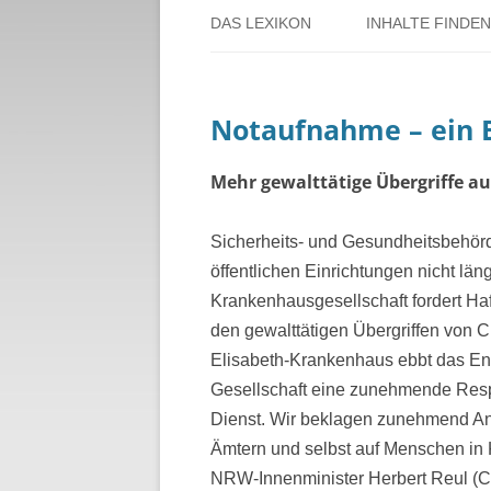
DAS LEXIKON
INHALTE FINDEN
ÜBER DORSTEN
BENUTZERHINW
Notaufnahme – ein 
ÜBER DAS PROJEKT
PERSONENREG
RUND UM DIE 
Mehr gewalttätige Übergriffe au
THEMENREGIS
Sicherheits- und Gesundheitsbehörde
öffentlichen Einrichtungen nicht lä
ZEITTAFEL
Krankenhausgesellschaft fordert Haf
den gewalttätigen Übergriffen von 
Elisabeth-Krankenhaus ebbt das Ent
Gesellschaft eine zunehmende Respe
Dienst. Wir beklagen zunehmend Angr
Ämtern und selbst auf Menschen in 
NRW-Innenminister Herbert Reul (CD