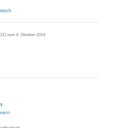
nreich
(DZ) vom 4. Oktober 2024
RW
mmern