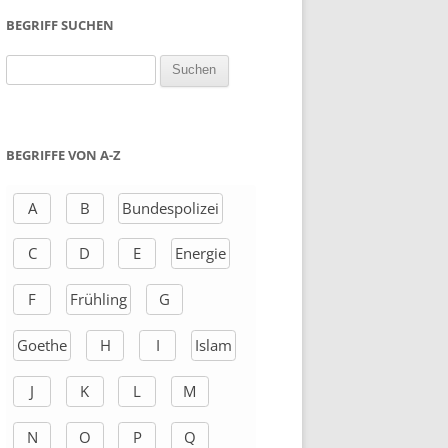
BEGRIFF SUCHEN
S
u
c
h
BEGRIFFE VON A-Z
e
n
A
B
Bundespolizei
a
C
D
E
Energie
c
h
F
Frühling
G
:
Goethe
H
I
Islam
J
K
L
M
N
O
P
Q