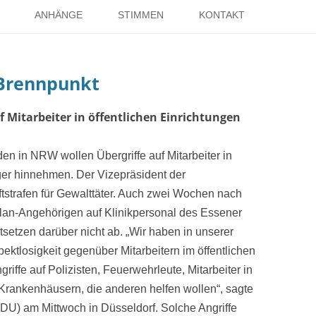
Springe
zum
ANHÄNGE
STIMMEN
KONTAKT
Inhalt
EISE
RÖMER IN HOLSTERHAUSEN
IMPRESSUM
Brennpunkt
ISTER
LITERATUR ÜBER DORSTEN
DATENSCHUTZ
WELTKRIEGE
LINKS
DANK
f Mitarbeiter in öffentlichen Einrichtungen
TER
n in NRW wollen Übergriffe auf Mitarbeiter in
nger hinnehmen. Der Vizepräsident der
tstrafen für Gewalttäter. Auch zwei Wochen nach
Clan-Angehörigen auf Klinikpersonal des Essener
setzen darüber nicht ab. „Wir haben in unserer
ktlosigkeit gegenüber Mitarbeitern im öffentlichen
iffe auf Polizisten, Feuerwehrleute, Mitarbeiter in
Krankenhäusern, die anderen helfen wollen“, sagte
U) am Mittwoch in Düsseldorf. Solche Angriffe