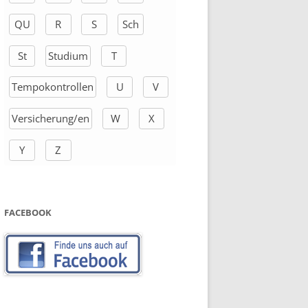
QU
R
S
Sch
St
Studium
T
Tempokontrollen
U
V
Versicherung/en
W
X
Y
Z
FACEBOOK