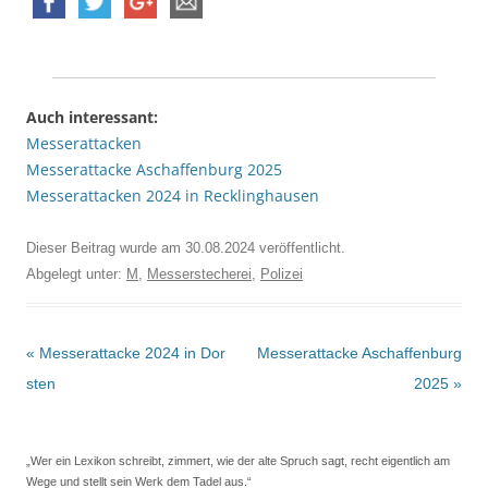
Auch interessant:
Messerattacken
Messerattacke Aschaffenburg 2025
Messerattacken 2024 in Recklinghausen
Dieser Beitrag wurde am
30.08.2024
veröffentlicht.
Abgelegt unter:
M
,
Messerstecherei
,
Polizei
Beitrags-
«
Messerattacke 2024 in Dor
Messerattacke Aschaffenburg
Navigation
sten
2025
»
„Wer ein Lexikon schreibt, zimmert, wie der alte Spruch sagt, recht eigentlich am
Wege und stellt sein Werk dem Tadel aus.“