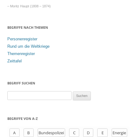
– Moritz Haupt (1808 – 1874)
BEGRIFFE NACH THEMEN
Personenregister
Rund um die Weltkriege
Themenregister
Zeittafel
BEGRIFF SUCHEN
S
u
c
h
BEGRIFFE VON A-Z
e
n
A
B
Bundespolizei
C
D
E
Energie