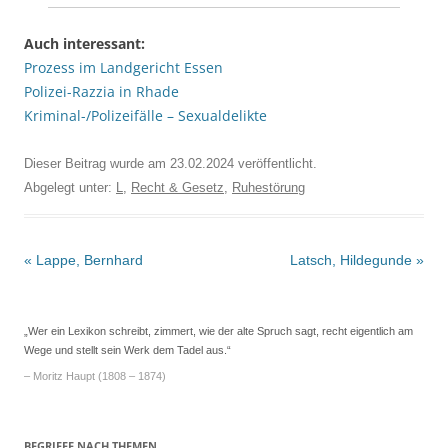
Auch interessant:
Prozess im Landgericht Essen
Polizei-Razzia in Rhade
Kriminal-/Polizeifälle – Sexualdelikte
Dieser Beitrag wurde am
23.02.2024
veröffentlicht.
Abgelegt unter:
L
,
Recht & Gesetz
,
Ruhestörung
Beitrags-
«
Lappe, Bernhard
Latsch, Hildegunde
»
Navigation
„Wer ein Lexikon schreibt, zimmert, wie der alte Spruch sagt, recht eigentlich am
Wege und stellt sein Werk dem Tadel aus.“
– Moritz Haupt (1808 – 1874)
BEGRIFFE NACH THEMEN