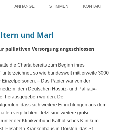
Springe
zum
ANHÄNGE
STIMMEN
KONTAKT
Inhalt
EISE
RÖMER IN HOLSTERHAUSEN
IMPRESSUM
altern und Marl
ISTER
LITERATUR ÜBER DORSTEN
DATENSCHUTZ
WELTKRIEGE
LINKS
DANK
zur palliativen Versorgung angeschlossen
TER
hatte die Charta bereits zum Beginn ihres
“ unterzeichnet, so wie bundesweit mittlerweile 3000
 Einzelpersonen. – Das Papier war von der
vmedizin, dem Deutschen Hospiz- und Palliativ-
er herausgegeben worden. Der
fgerufen, dass sich weitere Einrichtungen aus dem
lten verpflichten. Jetzt sind weitere große
runter der Klinikverbund Katholisches Klinikum
. Elisabeth-Krankenhaus in Dorsten, das St.