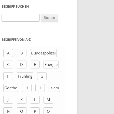
BEGRIFF SUCHEN
S
u
c
h
BEGRIFFE VON A-Z
e
n
A
B
Bundespolizei
a
C
D
E
Energie
c
h
F
Frühling
G
:
Goethe
H
I
Islam
J
K
L
M
N
O
P
Q