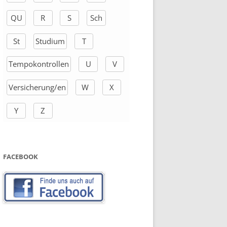
QU
R
S
Sch
St
Studium
T
Tempokontrollen
U
V
Versicherung/en
W
X
Y
Z
FACEBOOK