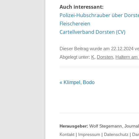
Auch interessant:
Polizei-Hubschrauber über Dorst
Fleischereien
Cartellverband Dorsten (CV)
Dieser Beitrag wurde am
22.12.2024
ve
Abgelegt unter:
K
,
Dorsten
,
Haltern am
Beitrags-
«
Klimpel, Bodo
Navigation
Herausgeber:
Wolf Stegemann, Journali
Kontakt
|
Impressum
|
Datenschutz
|
Da