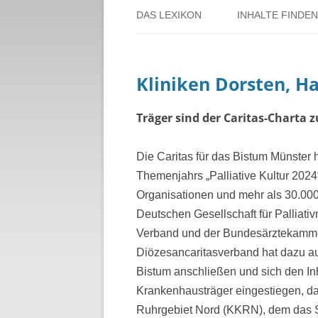
DAS LEXIKON
INHALTE FINDEN
ÜBER DORSTEN
BENUTZERHINW
Kliniken Dorsten, H
ÜBER DAS PROJEKT
PERSONENREG
RUND UM DIE 
Träger sind der Caritas-Charta 
THEMENREGIS
Die Caritas für das Bistum Münster 
Themenjahrs „Palliative Kultur 2024
ZEITTAFEL
Organisationen und mehr als 30.000
Deutschen Gesellschaft für Palliati
Verband und der Bundesärztekamm
Diözesancaritasverband hat dazu au
Bistum anschließen und sich den Inha
Krankenhausträger eingestiegen, da
Ruhrgebiet Nord (KKRN), dem das St