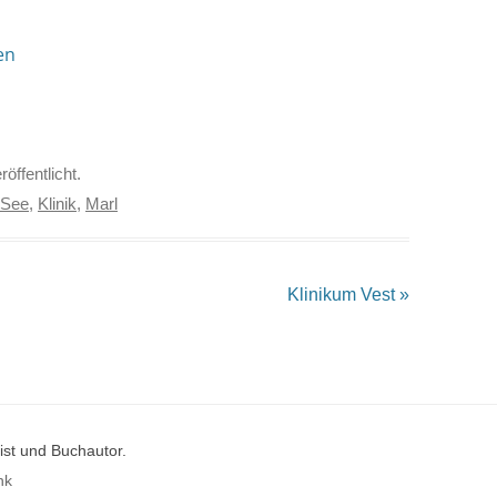
en
röffentlicht.
 See
,
Klinik
,
Marl
Klinikum Vest
»
st und Buchautor.
nk