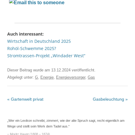
Auch interessant:
Wirtschaft in Deutschland 2025
Rohöl-Schwemme 2025?
Stromtrassen-Projekt „Windader West“
Dieser Beitrag wurde am
13.12.2024
veröffentlicht.
Abgelegt unter:
G
,
Energie
,
Energieversorger
,
Gas
Beitrags-
«
Gartenwelt privat
Gasbeleuchtung
»
Navigation
„Wer ein Lexikon schreibt, zimmert, wie der alte Spruch sagt, recht eigentlich am
Wege und stellt sein Werk dem Tadel aus.“
– Moritz Haupt (1808 – 1874)