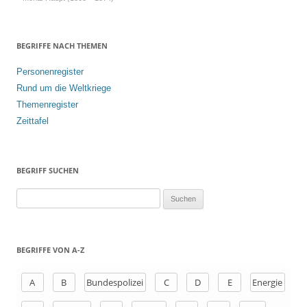
BEGRIFFE NACH THEMEN
Personenregister
Rund um die Weltkriege
Themenregister
Zeittafel
BEGRIFF SUCHEN
S
u
c
h
BEGRIFFE VON A-Z
e
n
A
B
Bundespolizei
C
D
E
Energie
a