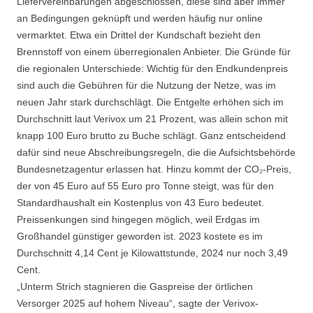
Liefervereinbarungen abgeschlossen, diese sind aber immer
an Bedingungen geknüpft und werden häufig nur online
vermarktet. Etwa ein Drittel der Kundschaft bezieht den
Brennstoff von einem überregionalen Anbieter. Die Gründe für
die regionalen Unterschiede: Wichtig für den Endkundenpreis
sind auch die Gebühren für die Nutzung der Netze, was im
neuen Jahr stark durchschlägt. Die Entgelte erhöhen sich im
Durchschnitt laut Verivox um 21 Prozent, was allein schon mit
knapp 100 Euro brutto zu Buche schlägt. Ganz entscheidend
dafür sind neue Abschreibungsregeln, die die Aufsichtsbehörde
Bundesnetzagentur erlassen hat. Hinzu kommt der CO₂-Preis,
der von 45 Euro auf 55 Euro pro Tonne steigt, was für den
Standardhaushalt ein Kostenplus von 43 Euro bedeutet.
Preissenkungen sind hingegen möglich, weil Erdgas im
Großhandel günstiger geworden ist. 2023 kostete es im
Durchschnitt 4,14 Cent je Kilowattstunde, 2024 nur noch 3,49
Cent.
„Unterm Strich stagnieren die Gaspreise der örtlichen
Versorger 2025 auf hohem Niveau“, sagte der Verivox-