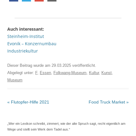
Auch interessant:
Steinheim-Institut
Evonik – Konzernumbau
Industriekultur
Dieser Beitrag wurde am
29.03.2025
veröffentlicht.
Abgelegt unter:
F
,
Essen
,
Folkwang-Museum
,
Kultur
,
Kunst
,
Museum
Beitrags-
«
Flutopfer-Hilfe 2021
Food Truck Market
»
Navigation
„Wer ein Lexikon schreibt, zimmert, wie der alte Spruch sagt, recht eigentlich am
Wege und stellt sein Werk dem Tadel aus.“