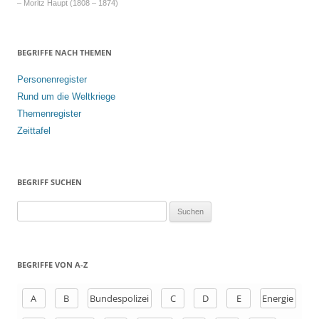
– Moritz Haupt (1808 – 1874)
BEGRIFFE NACH THEMEN
Personenregister
Rund um die Weltkriege
Themenregister
Zeittafel
BEGRIFF SUCHEN
S
u
c
h
BEGRIFFE VON A-Z
e
n
A
B
Bundespolizei
C
D
E
Energie
a