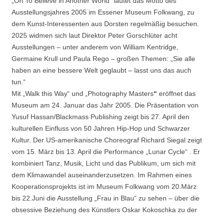
„Oh To Believe in Another World“ lautet das Motto des
Ausstellungsjahres 2005 im Essener Museum Folkwang, zu
dem Kunst-Interessenten aus Dorsten regelmäßig besuchen.
2025 widmen sich laut Direktor Peter Gorschlüter acht
Ausstellungen – unter anderem von William Kentridge,
Germaine Krull und Paula Rego – großen Themen: „Sie alle
haben an eine bessere Welt geglaubt – lasst uns das auch
tun.“
Mit „Walk this Way“ und „Photography Masters
“
eröffnet das
Museum am 24. Januar das Jahr 2005. Die Präsentation von
Yusuf Hassan/Blackmass Publishing zeigt bis 27. April den
kulturellen Einfluss von 50 Jahren Hip-Hop und Schwarzer
Kultur. Der US-amerikanische Choreograf Richard Siegal zeigt
vom 15. März bis 13. April die Performance „Lunar Cycle“ . Er
kombiniert Tanz, Musik, Licht und das Publikum, um sich mit
dem Klimawandel auseinanderzusetzen. Im Rahmen eines
Kooperationsprojekts ist im Museum Folkwang vom 20.März
bis 22.Juni die Ausstellung „Frau in Blau“ zu sehen – über die
obsessive Beziehung des Künstlers Oskar Kokoschka zu der