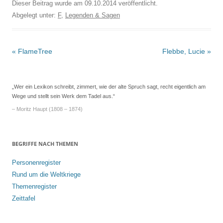
Dieser Beitrag wurde am
09.10.2014
veröffentlicht.
Abgelegt unter:
F
,
Legenden & Sagen
Beitrags-
«
FlameTree
Flebbe, Lucie
»
Navigation
„Wer ein Lexikon schreibt, zimmert, wie der alte Spruch sagt, recht eigentlich am
Wege und stellt sein Werk dem Tadel aus.“
– Moritz Haupt (1808 – 1874)
BEGRIFFE NACH THEMEN
Personenregister
Rund um die Weltkriege
Themenregister
Zeittafel