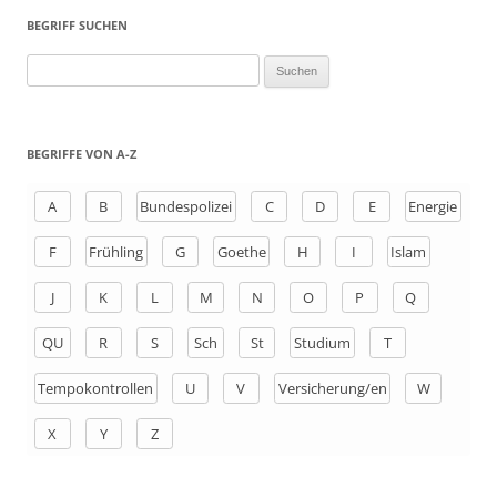
BEGRIFF SUCHEN
S
u
c
h
BEGRIFFE VON A-Z
e
n
A
B
Bundespolizei
C
D
E
Energie
a
F
Frühling
G
Goethe
H
I
Islam
c
h
J
K
L
M
N
O
P
Q
:
QU
R
S
Sch
St
Studium
T
Tempokontrollen
U
V
Versicherung/en
W
X
Y
Z