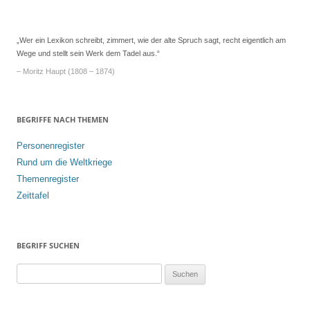
„Wer ein Lexikon schreibt, zimmert, wie der alte Spruch sagt, recht eigentlich am
Wege und stellt sein Werk dem Tadel aus.“
– Moritz Haupt (1808 – 1874)
BEGRIFFE NACH THEMEN
Personenregister
Rund um die Weltkriege
Themenregister
Zeittafel
BEGRIFF SUCHEN
S
u
c