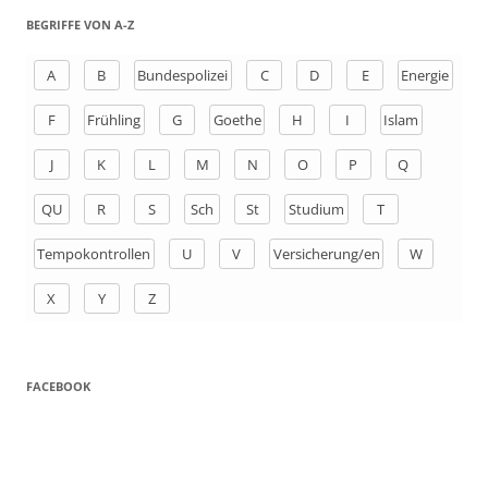
h
BEGRIFFE VON A-Z
e
n
A
B
Bundespolizei
C
D
E
Energie
a
F
Frühling
G
Goethe
H
I
Islam
c
h
J
K
L
M
N
O
P
Q
:
QU
R
S
Sch
St
Studium
T
Tempokontrollen
U
V
Versicherung/en
W
X
Y
Z
FACEBOOK