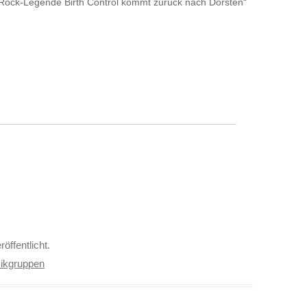
„Rock-Legende Birth Control kommt zurück nach Dorsten“
röffentlicht.
ikgruppen