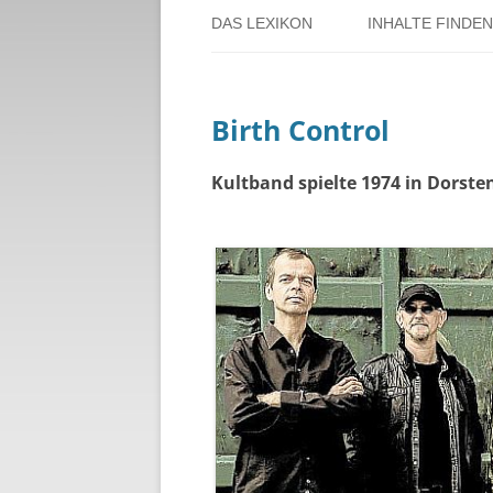
DAS LEXIKON
INHALTE FINDEN
ÜBER DORSTEN
BENUTZERHINW
Birth Control
ÜBER DAS PROJEKT
PERSONENREG
RUND UM DIE 
Kultband spielte 1974 in Dorste
THEMENREGIS
ZEITTAFEL