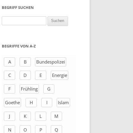
BEGRIFF SUCHEN
S
u
c
h
BEGRIFFE VON A-Z
e
n
A
B
Bundespolizei
a
C
D
E
Energie
c
h
F
Frühling
G
:
Goethe
H
I
Islam
J
K
L
M
N
O
P
Q