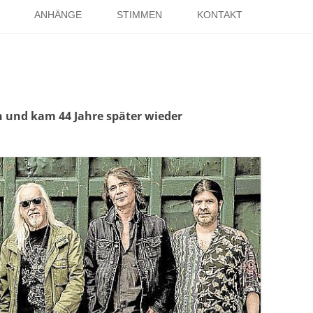
Springe
zum
ANHÄNGE
STIMMEN
KONTAKT
Inhalt
EISE
RÖMER IN HOLSTERHAUSEN
IMPRESSUM
ISTER
LITERATUR ÜBER DORSTEN
DATENSCHUTZ
WELTKRIEGE
LINKS
DANK
n und kam 44 Jahre später wieder
TER