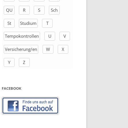
QU
R
S
Sch
St
Studium
T
Tempokontrollen
U
V
Versicherung/en
W
X
Y
Z
FACEBOOK