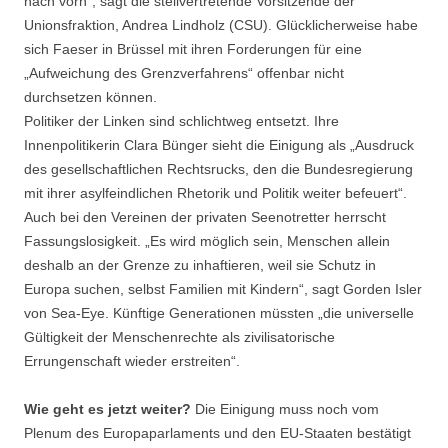
nach vorn“, sagt die stellvertretende Vorsitzende der
Unionsfraktion, Andrea Lindholz (CSU). Glücklicherweise habe
sich Faeser in Brüssel mit ihren Forderungen für eine
„Aufweichung des Grenzverfahrens“ offenbar nicht
durchsetzen können.
Politiker der Linken sind schlichtweg entsetzt. Ihre
Innenpolitikerin Clara Bünger sieht die Einigung als „Ausdruck
des gesellschaftlichen Rechtsrucks, den die Bundesregierung
mit ihrer asylfeindlichen Rhetorik und Politik weiter befeuert“.
Auch bei den Vereinen der privaten Seenotretter herrscht
Fassungslosigkeit. „Es wird möglich sein, Menschen allein
deshalb an der Grenze zu inhaftieren, weil sie Schutz in
Europa suchen, selbst Familien mit Kindern“, sagt Gorden Isler
von Sea-Eye. Künftige Generationen müssten „die universelle
Gültigkeit der Menschenrechte als zivilisatorische
Errungenschaft wieder erstreiten“.
Wie geht es jetzt weiter?
Die Einigung muss noch vom
Plenum des Europaparlaments und den EU-Staaten bestätigt