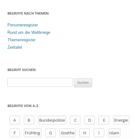
BEGRIFFE NACH THEMEN
Personenregister
Rund um die Weltkriege
Themenregister
Zeittafel
BEGRIFF SUCHEN
S
u
c
h
BEGRIFFE VON A-Z
e
n
A
B
Bundespolizei
C
D
E
Energie
a
F
Frühling
G
Goethe
H
I
Islam
c