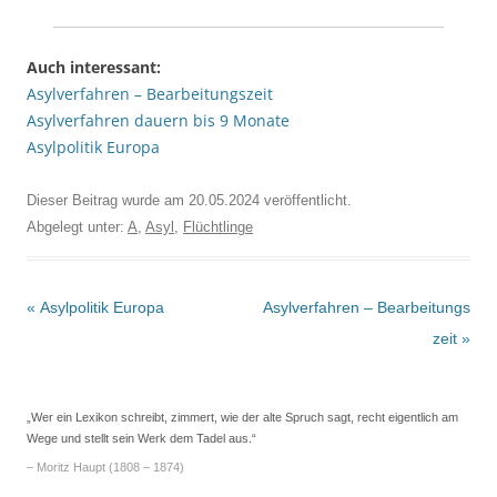
Auch interessant:
Asylverfahren – Bearbeitungszeit
Asylverfahren dauern bis 9 Monate
Asylpolitik Europa
Dieser Beitrag wurde am
20.05.2024
veröffentlicht.
Abgelegt unter:
A
,
Asyl
,
Flüchtlinge
Beitrags-
«
Asylpolitik Europa
Asylverfahren – Bearbeitungs
Navigation
zeit
»
„Wer ein Lexikon schreibt, zimmert, wie der alte Spruch sagt, recht eigentlich am
Wege und stellt sein Werk dem Tadel aus.“
– Moritz Haupt (1808 – 1874)