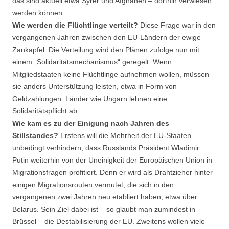
das sind aktuell etwa Syrer und Afghanen – dorthin verwiesen
werden können.
Wie werden die Flüchtlinge verteilt?
Diese Frage war in den
vergangenen Jahren zwischen den EU-Ländern der ewige
Zankapfel. Die Verteilung wird den Plänen zufolge nun mit
einem „Solidaritätsmechanismus“ geregelt: Wenn
Mitgliedstaaten keine Flüchtlinge aufnehmen wollen, müssen
sie anders Unterstützung leisten, etwa in Form von
Geldzahlungen. Länder wie Ungarn lehnen eine
Solidaritätspflicht ab.
Wie kam es zu der Einigung nach Jahren des
Stillstandes?
Erstens will die Mehrheit der EU-Staaten
unbedingt verhindern, dass Russlands Präsident Wladimir
Putin weiterhin von der Uneinigkeit der Europäischen Union in
Migrationsfragen profitiert. Denn er wird als Drahtzieher hinter
einigen Migrationsrouten vermutet, die sich in den
vergangenen zwei Jahren neu etabliert haben, etwa über
Belarus. Sein Ziel dabei ist – so glaubt man zumindest in
Brüssel – die Destabilisierung der EU. Zweitens wollen viele