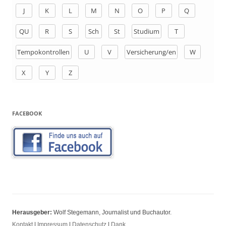
h
J
K
L
M
N
O
P
Q
:
QU
R
S
Sch
St
Studium
T
Tempokontrollen
U
V
Versicherung/en
W
X
Y
Z
FACEBOOK
Herausgeber:
Wolf Stegemann, Journalist und Buchautor.
Kontakt
|
Impressum
|
Datenschutz
|
Dank