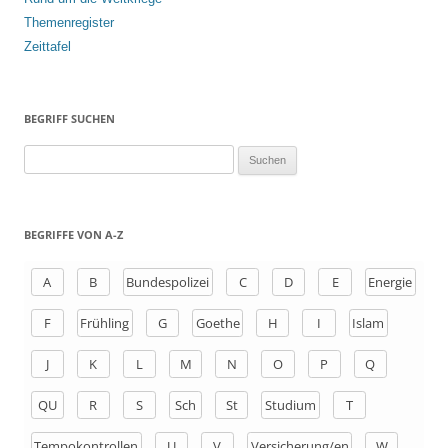
Themenregister
Zeittafel
BEGRIFF SUCHEN
S
u
c
h
BEGRIFFE VON A-Z
e
n
A
B
Bundespolizei
C
D
E
Energie
a
F
Frühling
G
Goethe
H
I
Islam
c
h
J
K
L
M
N
O
P
Q
:
QU
R
S
Sch
St
Studium
T
Tempokontrollen
U
V
Versicherung/en
W