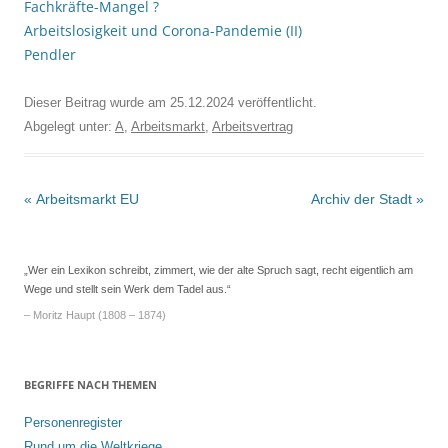
Fachkräfte-Mangel ?
Arbeitslosigkeit und Corona-Pandemie (II)
Pendler
Dieser Beitrag wurde am
25.12.2024
veröffentlicht.
Abgelegt unter:
A
,
Arbeitsmarkt
,
Arbeitsvertrag
Beitrags-
«
Arbeitsmarkt EU
Archiv der Stadt
»
Navigation
„Wer ein Lexikon schreibt, zimmert, wie der alte Spruch sagt, recht eigentlich am
Wege und stellt sein Werk dem Tadel aus.“
– Moritz Haupt (1808 – 1874)
BEGRIFFE NACH THEMEN
Personenregister
Rund um die Weltkriege