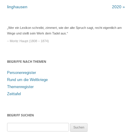
Navigation
linghausen
2020
»
„Wer ein Lexikon schreibt, zimmert, wie der alte Spruch sagt, recht eigentlich am
Wege und stellt sein Werk dem Tadel aus.“
– Moritz Haupt (1808 – 1874)
BEGRIFFE NACH THEMEN
Personenregister
Rund um die Weltkriege
Themenregister
Zeittafel
BEGRIFF SUCHEN
S