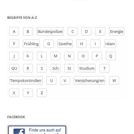
u
c
h
BEGRIFFE VON A-Z
e
n
A
B
Bundespolizei
C
D
E
Energie
a
F
Frühling
G
Goethe
H
I
Islam
c
h
J
K
L
M
N
O
P
Q
:
QU
R
S
Sch
St
Studium
T
Tempokontrollen
U
V
Versicherung/en
W
X
Y
Z
FACEBOOK