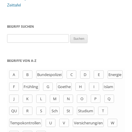
Zeittafel
BEGRIFF SUCHEN
S
u
c
h
BEGRIFFE VON A-Z
e
n
A
B
Bundespolizei
C
D
E
Energie
a
F
Frühling
G
Goethe
H
I
Islam
c
h
J
K
L
M
N
O
P
Q
:
QU
R
S
Sch
St
Studium
T
Tempokontrollen
U
V
Versicherung/en
W