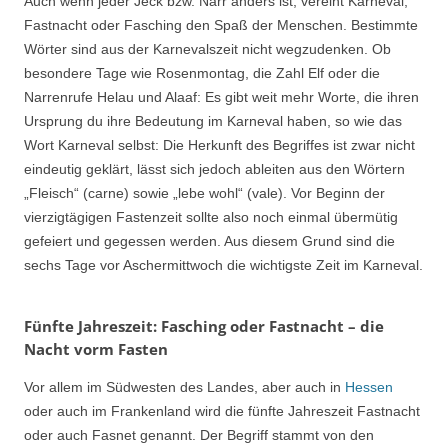
Auch wenn jeder Jeck bzw. Narr anders ist, vereint Karneval,
Fastnacht oder Fasching den Spaß der Menschen. Bestimmte
Wörter sind aus der Karnevalszeit nicht wegzudenken. Ob
besondere Tage wie Rosenmontag, die Zahl Elf oder die
Narrenrufe Helau und Alaaf: Es gibt weit mehr Worte, die ihren
Ursprung du ihre Bedeutung im Karneval haben, so wie das
Wort Karneval selbst: Die Herkunft des Begriffes ist zwar nicht
eindeutig geklärt, lässt sich jedoch ableiten aus den Wörtern
„Fleisch“ (carne) sowie „lebe wohl“ (vale). Vor Beginn der
vierzigtägigen Fastenzeit sollte also noch einmal übermütig
gefeiert und gegessen werden. Aus diesem Grund sind die
sechs Tage vor Aschermittwoch die wichtigste Zeit im Karneval.
Fünfte Jahreszeit: Fasching oder Fastnacht – die
Nacht vorm Fasten
Vor allem im Südwesten des Landes, aber auch in
Hessen
oder auch im Frankenland wird die fünfte Jahreszeit Fastnacht
oder auch Fasnet genannt. Der Begriff stammt von den