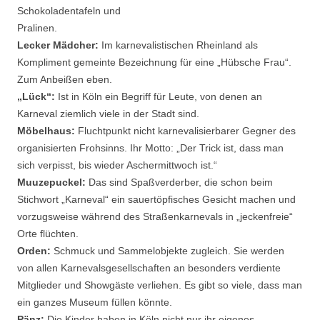
Schokoladentafeln und
Pralinen.
Lecker Mädcher:
Im karnevalistischen Rheinland als
Kompliment gemeinte Bezeichnung für eine „Hübsche Frau“.
Zum Anbeißen eben.
„Lück“:
Ist in Köln ein Begriff für Leute, von denen an
Karneval ziemlich viele in der Stadt sind.
Möbelhaus:
Fluchtpunkt nicht karnevalisierbarer Gegner des
organisierten Frohsinns. Ihr Motto: „Der Trick ist, dass man
sich verpisst, bis wieder Aschermittwoch ist.“
Muuzepuckel:
Das sind Spaßverderber, die schon beim
Stichwort „Karneval“ ein sauertöpfisches Gesicht machen und
vorzugsweise während des Straßenkarnevals in „jeckenfreie“
Orte flüchten.
Orden:
Schmuck und Sammelobjekte zugleich. Sie werden
von allen Karnevalsgesellschaften an besonders verdiente
Mitglieder und Showgäste verliehen. Es gibt so viele, dass man
ein ganzes Museum füllen könnte.
Pänz:
Die Kinder haben in Köln nicht nur ihr eigenes