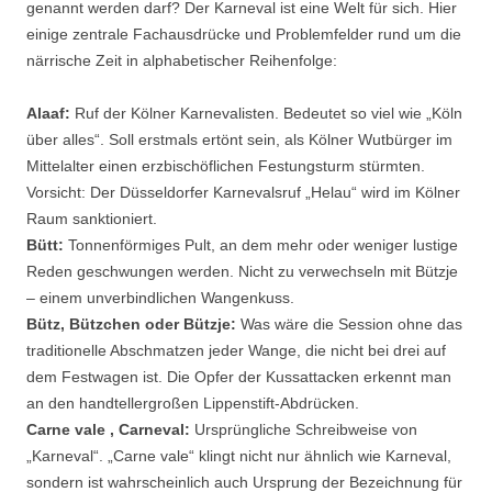
genannt werden darf? Der Karneval ist eine Welt für sich. Hier
einige zentrale Fachausdrücke und Problemfelder rund um die
närrische Zeit in alphabetischer Reihenfolge:
Alaaf:
Ruf der Kölner Karnevalisten. Bedeutet so viel wie „Köln
über alles“. Soll erstmals ertönt sein, als Kölner Wutbürger im
Mittelalter einen erzbischöflichen Festungsturm stürmten.
Vorsicht: Der Düsseldorfer Karnevalsruf „Helau“ wird im Kölner
Raum sanktioniert.
Bütt:
Tonnenförmiges Pult, an dem mehr oder weniger lustige
Reden geschwungen werden. Nicht zu verwechseln mit Bützje
– einem unverbindlichen Wangenkuss.
Bütz, Bützchen oder Bützje:
Was wäre die Session ohne das
traditionelle Abschmatzen jeder Wange, die nicht bei drei auf
dem Festwagen ist. Die Opfer der Kussattacken erkennt man
an den handtellergroßen Lippenstift-Abdrücken.
Carne vale , Carneval:
Ursprüngliche Schreibweise von
„Karneval“. „Carne vale“ klingt nicht nur ähnlich wie Karneval,
sondern ist wahrscheinlich auch Ursprung der Bezeichnung für