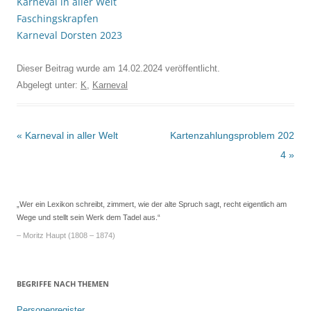
Karneval in aller Welt
Faschingskrapfen
Karneval Dorsten 2023
Dieser Beitrag wurde am
14.02.2024
veröffentlicht.
Abgelegt unter:
K
,
Karneval
Beitrags-
«
Karneval in aller Welt
Kartenzahlungsproblem 202
Navigation
4
»
„Wer ein Lexikon schreibt, zimmert, wie der alte Spruch sagt, recht eigentlich am
Wege und stellt sein Werk dem Tadel aus.“
– Moritz Haupt (1808 – 1874)
BEGRIFFE NACH THEMEN
Personenregister