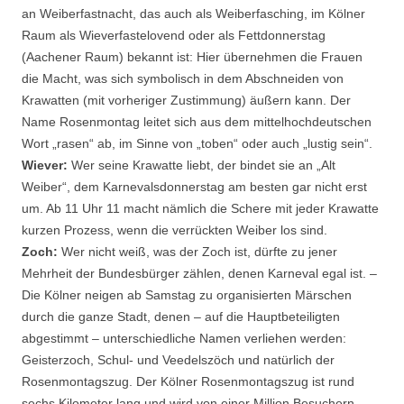
an Weiberfastnacht, das auch als Weiberfasching, im Kölner
Raum als Wieverfastelovend oder als Fettdonnerstag
(Aachener Raum) bekannt ist: Hier übernehmen die Frauen
die Macht, was sich symbolisch in dem Abschneiden von
Krawatten (mit vorheriger Zustimmung) äußern kann. Der
Name Rosenmontag leitet sich aus dem mittelhochdeutschen
Wort „rasen“ ab, im Sinne von „toben“ oder auch „lustig sein“.
Wiever:
Wer seine Krawatte liebt, der bindet sie an „Alt
Weiber“, dem Karnevalsdonnerstag am besten gar nicht erst
um. Ab 11 Uhr 11 macht nämlich die Schere mit jeder Krawatte
kurzen Prozess, wenn die verrückten Weiber los sind.
Zoch:
Wer nicht weiß, was der Zoch ist, dürfte zu jener
Mehrheit der Bundesbürger zählen, denen Karneval egal ist. –
Die Kölner neigen ab Samstag zu organisierten Märschen
durch die ganze Stadt, denen – auf die Hauptbeteiligten
abgestimmt – unterschiedliche Namen verliehen werden:
Geisterzoch, Schul- und Veedelszöch und natürlich der
Rosenmontagszug. Der Kölner Rosenmontagszug ist rund
sechs Kilometer lang und wird von einer Million Besuchern