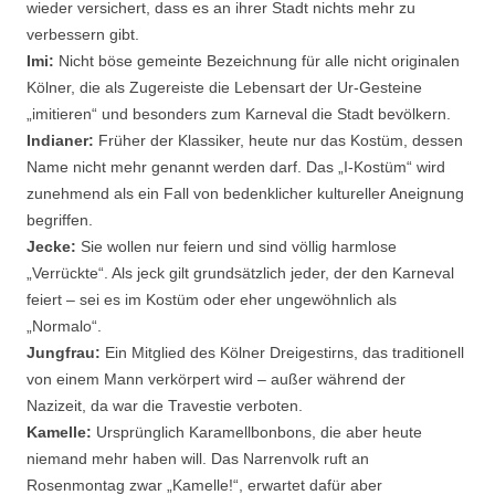
wieder versichert, dass es an ihrer Stadt nichts mehr zu
verbessern gibt.
Imi:
Nicht böse gemeinte Bezeichnung für alle nicht originalen
Kölner, die als Zugereiste die Lebensart der Ur-Gesteine
„imitieren“ und besonders zum Karneval die Stadt bevölkern.
Indianer:
Früher der Klassiker, heute nur das Kostüm, dessen
Name nicht mehr genannt werden darf. Das „I-Kostüm“ wird
zunehmend als ein Fall von bedenklicher kultureller Aneignung
begriffen.
Jecke:
Sie wollen nur feiern und sind völlig harmlose
„Verrückte“. Als jeck gilt grundsätzlich jeder, der den Karneval
feiert – sei es im Kostüm oder eher ungewöhnlich als
„Normalo“.
Jungfrau:
Ein Mitglied des Kölner Dreigestirns, das traditionell
von einem Mann verkörpert wird – außer während der
Nazizeit, da war die Travestie verboten.
Kamelle:
Ursprünglich Karamellbonbons, die aber heute
niemand mehr haben will. Das Narrenvolk ruft an
Rosenmontag zwar „Kamelle!“, erwartet dafür aber