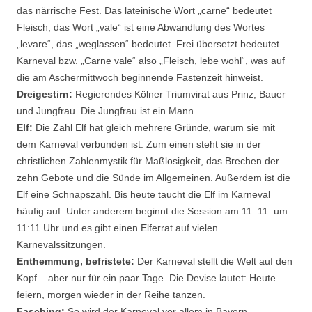
das närrische Fest. Das lateinische Wort „carne“ bedeutet
Fleisch, das Wort „vale“ ist eine Abwandlung des Wortes
„levare“, das „weglassen“ bedeutet. Frei übersetzt bedeutet
Karneval bzw. „Carne vale“ also „Fleisch, lebe wohl“, was auf
die am Aschermittwoch beginnende Fastenzeit hinweist.
Dreigestirn:
Regierendes Kölner Triumvirat aus Prinz, Bauer
und Jungfrau. Die Jungfrau ist ein Mann.
Elf:
Die Zahl Elf hat gleich mehrere Gründe, warum sie mit
dem Karneval verbunden ist. Zum einen steht sie in der
christlichen Zahlenmystik für Maßlosigkeit, das Brechen der
zehn Gebote und die Sünde im Allgemeinen. Außerdem ist die
Elf eine Schnapszahl. Bis heute taucht die Elf im Karneval
häufig auf. Unter anderem beginnt die Session am 11 .11. um
11:11 Uhr und es gibt einen Elferrat auf vielen
Karnevalssitzungen.
Enthemmung, befristete:
Der Karneval stellt die Welt auf den
Kopf – aber nur für ein paar Tage. Die Devise lautet: Heute
feiern, morgen wieder in der Reihe tanzen.
Fasching:
So wird der Karneval vor allem in Bayern