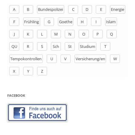
e
n
A
B
Bundespolizei
C
D
E
Energie
a
F
Frühling
G
Goethe
H
I
Islam
c
h
J
K
L
M
N
O
P
Q
:
QU
R
S
Sch
St
Studium
T
Tempokontrollen
U
V
Versicherung/en
W
X
Y
Z
FACEBOOK