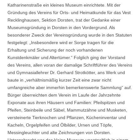
Katharinenstraße ein kleines Museum einrichtete. Mit der
Gründung des Vereins für Orts- und Heimatkunde für das Vest
Recklinghausen, Sektion Dorsten, trat der Gedanke einer
Museumsgründung in Dorsten in den Vordergrund. Als
besonderer Zweck der Vereinsgründung wurde in den Statuten
festgelegt: „Insbesondere wird er Sorge tragen für die
Erhaltung und Sicherung der noch vorhandenen
Kunstdenkmäler und Altertümer.“ Folglich ging der Vorstand
des Vereins, allen voran der damalige Schriftführer des Vereins
und Gymnasiallehrer Dr. Gerhard Strotkötter, ans Werk und
baute in „verhältnismäßig kurzer Zeit eine zwar nicht
umfangreiche aber immerhin bemerkenswerte Sammlung“ auf.
Bürger überreichten dem Verein im Laufe der Jahrzehnte
Exponate aus ihren Häusern und Familien: Pfeilspitzen und
Pfeifen, Steinbeile und Säbel, Mammutzähne und Musketen,
versteinerte Tierknochen und Pflanzen, Kücheninventar und
Kacheln, Orgelpfeifen und Ölbilder, Urnen und Töpfe,
Messingleuchter und alte Zeichnungen von Dorsten.
Untergebracht war das kleine Museum unentgeltlich in einem