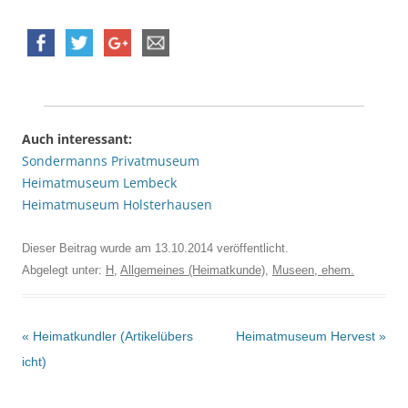
Auch interessant:
Sondermanns Privatmuseum
Heimatmuseum Lembeck
Heimatmuseum Holsterhausen
Dieser Beitrag wurde am
13.10.2014
veröffentlicht.
Abgelegt unter:
H
,
Allgemeines (Heimatkunde)
,
Museen, ehem.
Beitrags-
«
Heimatkundler (Artikelübers
Heimatmuseum Hervest
»
Navigation
icht)