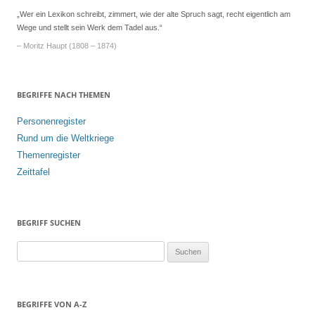
„Wer ein Lexikon schreibt, zimmert, wie der alte Spruch sagt, recht eigentlich am
Wege und stellt sein Werk dem Tadel aus.“
– Moritz Haupt (1808 – 1874)
BEGRIFFE NACH THEMEN
Personenregister
Rund um die Weltkriege
Themenregister
Zeittafel
BEGRIFF SUCHEN
S
u
c
h
BEGRIFFE VON A-Z