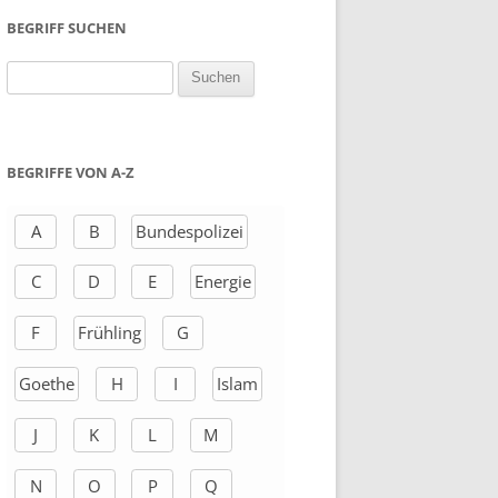
BEGRIFF SUCHEN
S
u
c
h
BEGRIFFE VON A-Z
e
n
A
B
Bundespolizei
a
C
D
E
Energie
c
h
F
Frühling
G
:
Goethe
H
I
Islam
J
K
L
M
N
O
P
Q