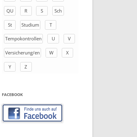
QU
R
S
Sch
St
Studium
T
Tempokontrollen
U
V
Versicherung/en
W
X
Y
Z
FACEBOOK