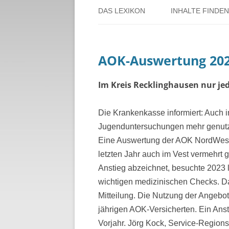
DAS LEXIKON
INHALTE FINDEN
ÜBER DORSTEN
BENUTZERHINW
AOK-Auswertung 20
ÜBER DAS PROJEKT
PERSONENREG
RUND UM DIE 
Im Kreis Recklinghausen nur je
THEMENREGIS
Die Krankenkasse informiert: Auch 
Jugenduntersuchungen mehr genutzt
ZEITTAFEL
Eine Auswertung der AOK NordWest
letzten Jahr auch im Vest vermehrt 
Anstieg abzeichnet, besuchte 2023 
wichtigen medizinischen Checks. Da
Mitteilung. Die Nutzung der Angebote
jährigen AOK-Versicherten. Ein An
Vorjahr. Jörg Kock, Service-Regionsl