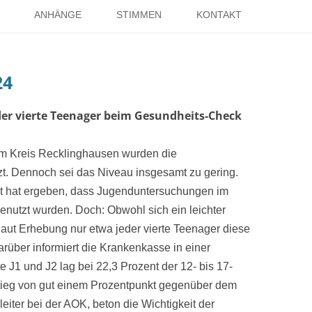
Springe
zum
ANHÄNGE
STIMMEN
KONTAKT
Inhalt
EISE
RÖMER IN HOLSTERHAUSEN
IMPRESSUM
24
ISTER
LITERATUR ÜBER DORSTEN
DATENSCHUTZ
WELTKRIEGE
LINKS
DANK
der vierte Teenager beim Gesundheits-Check
TER
im Kreis Recklinghausen wurden die
. Dennoch sei das Niveau insgesamt zu gering.
 hat ergeben, dass Jugenduntersuchungen im
genutzt wurden. Doch: Obwohl sich ein leichter
laut Erhebung nur etwa jeder vierte Teenager diese
rüber informiert die Krankenkasse in einer
 J1 und J2 lag bei 22,3 Prozent der 12- bis 17-
stieg von gut einem Prozentpunkt gegenüber dem
eiter bei der AOK, beton die Wichtigkeit der