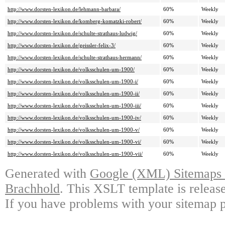
http://www.dorsten-lexikon.de/lehmann-barbara/
60%
Weekly
http://www.dorsten-lexikon.de/komberg-komatzki-robert/
60%
Weekly
http://www.dorsten-lexikon.de/schulte-strathaus-ludwig/
60%
Weekly
http://www.dorsten-lexikon.de/geissler-felix-3/
60%
Weekly
http://www.dorsten-lexikon.de/schulte-strathaus-hermann/
60%
Weekly
http://www.dorsten-lexikon.de/volksschulen-um-1900/
60%
Weekly
http://www.dorsten-lexikon.de/volksschulen-um-1900-i/
60%
Weekly
http://www.dorsten-lexikon.de/volksschulen-um-1900-ii/
60%
Weekly
http://www.dorsten-lexikon.de/volksschulen-um-1900-iii/
60%
Weekly
http://www.dorsten-lexikon.de/volksschulen-um-1900-iv/
60%
Weekly
http://www.dorsten-lexikon.de/volksschulen-um-1900-v/
60%
Weekly
http://www.dorsten-lexikon.de/volksschulen-um-1900-vi/
60%
Weekly
http://www.dorsten-lexikon.de/volksschulen-um-1900-vii/
60%
Weekly
Generated with
Google (XML) Sitemaps G
Brachhold
. This XSLT template is releas
If you have problems with your sitemap p