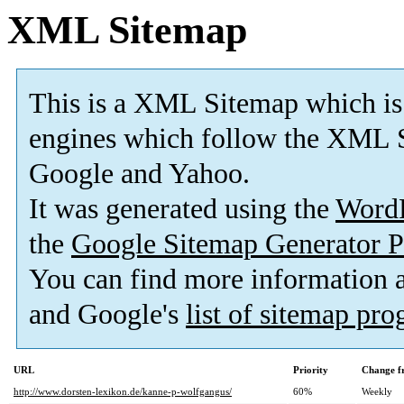
XML Sitemap
This is a XML Sitemap which is
engines which follow the XML S
Google and Yahoo.
It was generated using the
Word
the
Google Sitemap Generator P
You can find more information
and Google's
list of sitemap pr
URL
Priority
Change f
http://www.dorsten-lexikon.de/kanne-p-wolfgangus/
60%
Weekly