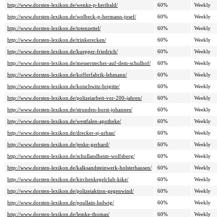
http://www.dorsten-lexikon.de/wenke-p-heribald/
60%
Weekly
http://www.dorsten-lexikon.de/wolbeck-p-hermann-josef/
60%
Weekly
http://www.dorsten-lexikon.de/totenzettel/
60%
Weekly
http://www.dorsten-lexikon.de/trinkerecken/
60%
Weekly
http://www.dorsten-lexikon.de/kuepper-friedrich/
60%
Weekly
http://www.dorsten-lexikon.de/messerstecher-auf-dem-schulhof/
60%
Weekly
http://www.dorsten-lexikon.de/kofferfabrik-lehmann/
60%
Weekly
http://www.dorsten-lexikon.de/koischwitz-brigitte/
60%
Weekly
http://www.dorsten-lexikon.de/polizeiarbeit-vor-200-jahren/
60%
Weekly
http://www.dorsten-lexikon.de/strunden-horst-johannes/
60%
Weekly
http://www.dorsten-lexikon.de/westfalen-apotheke/
60%
Weekly
http://www.dorsten-lexikon.de/drecker-sj-urban/
60%
Weekly
http://www.dorsten-lexikon.de/jenke-gerhard/
60%
Weekly
http://www.dorsten-lexikon.de/schullandheim-wolfsberg/
60%
Weekly
http://www.dorsten-lexikon.de/kalksandsteinwerk-holsterhausen/
60%
Weekly
http://www.dorsten-lexikon.de/kirchenkegelclub-kike/
60%
Weekly
http://www.dorsten-lexikon.de/polizeiaktion-gegenwind/
60%
Weekly
http://www.dorsten-lexikon.de/poullain-ludwig/
60%
Weekly
http://www.dorsten-lexikon.de/lemke-thomas/
60%
Weekly