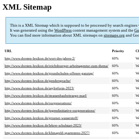
XML Sitemap
This is a XML Sitemap which is supposed to be processed by search engines
It was generated using the
WordPress
content management system and the
Go
You can find more information about XML sitemaps on
sitemaps.org
and Goo
URL
Priority
Ch
http://www.dorsten-lexikon.de/wort-des-jahres-2/
60%
W
http://www.dorsten-lexikon.de/reichsbuerger-arbeitsagentur-zum-thema/
60%
W
http://www.dorsten-lexikon.de/grundschulen-offener-ganztag/
60%
W
http://www.dorsten-lexikon.de/gendersprache/
60%
W
http://www.dorsten-lexikon.de/asylreform-2023/
60%
W
http://www.dorsten-lexikon.de/strassenbaubeitraege-marl/
60%
W
http://www.dorsten-lexikon.de/ourgenerationz/
60%
W
http://www.dorsten-lexikon.de/jugendinitiative-ourgenerationz/
60%
W
http://www.dorsten-lexikon.de/gruener-wasserstoff/
60%
W
http://www.dorsten-lexikon.de/lehrer-schulstart-2023/
60%
W
http://www.dorsten-lexikon.de/klimageld-spaetestens-2027/
60%
W