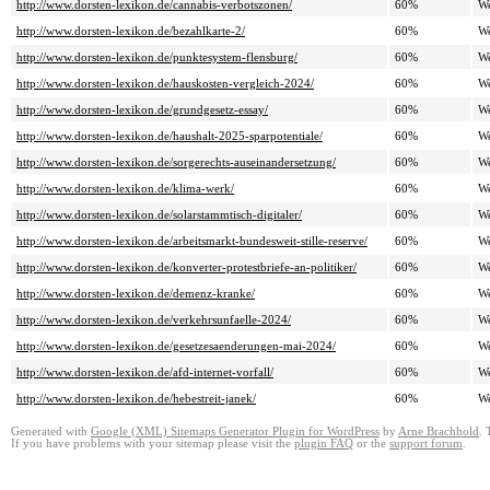
http://www.dorsten-lexikon.de/cannabis-verbotszonen/
60%
W
http://www.dorsten-lexikon.de/bezahlkarte-2/
60%
W
http://www.dorsten-lexikon.de/punktesystem-flensburg/
60%
W
http://www.dorsten-lexikon.de/hauskosten-vergleich-2024/
60%
W
http://www.dorsten-lexikon.de/grundgesetz-essay/
60%
W
http://www.dorsten-lexikon.de/haushalt-2025-sparpotentiale/
60%
W
http://www.dorsten-lexikon.de/sorgerechts-auseinandersetzung/
60%
W
http://www.dorsten-lexikon.de/klima-werk/
60%
W
http://www.dorsten-lexikon.de/solarstammtisch-digitaler/
60%
W
http://www.dorsten-lexikon.de/arbeitsmarkt-bundesweit-stille-reserve/
60%
W
http://www.dorsten-lexikon.de/konverter-protestbriefe-an-politiker/
60%
W
http://www.dorsten-lexikon.de/demenz-kranke/
60%
W
http://www.dorsten-lexikon.de/verkehrsunfaelle-2024/
60%
W
http://www.dorsten-lexikon.de/gesetzesaenderungen-mai-2024/
60%
W
http://www.dorsten-lexikon.de/afd-internet-vorfall/
60%
W
http://www.dorsten-lexikon.de/hebestreit-janek/
60%
W
Generated with
Google (XML) Sitemaps Generator Plugin for WordPress
by
Arne Brachhold
. 
If you have problems with your sitemap please visit the
plugin FAQ
or the
support forum
.