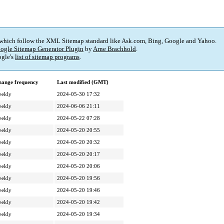
 which follow the XML Sitemap standard like Ask.com, Bing, Google and Yahoo.
ogle Sitemap Generator Plugin
by
Arne Brachhold
.
gle's
list of sitemap programs
.
ange frequency
Last modified (GMT)
eekly
2024-05-30 17:32
eekly
2024-06-06 21:11
eekly
2024-05-22 07:28
eekly
2024-05-20 20:55
eekly
2024-05-20 20:32
eekly
2024-05-20 20:17
eekly
2024-05-20 20:06
eekly
2024-05-20 19:56
eekly
2024-05-20 19:46
eekly
2024-05-20 19:42
eekly
2024-05-20 19:34