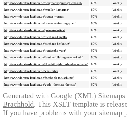
http://www.dorsten-lexikon.de/bergmannsgruss-glueck-auf/
60%
Weekly
http://www.dorsten-lexikon.de/mueller-katharina/
60%
Weekly
http://www.dorsten-lexikon.de/treuter-werner/
60%
Weekly
http://www.dorsten-lexikon.de/dorstener-festungsplan/
60%
Weekly
http://www.dorsten-lexikon.de/jansen-martina/
60%
Weekly
http://www.dorsten-lexikon.de/tueshaus-kapelle/
60%
Weekly
http://www.dorsten-lexikon.de/tueshaus-hofkreuz/
60%
Weekly
http://www.dorsten-lexikon.de/konieczka-vera/
60%
Weekly
http://www.dorsten-lexikon.de/familienbildungsstaette-kath/
60%
Weekly
http://www.dorsten-lexikon.de/fluechtlingshilfe-lembeck-rhade/
60%
Weekly
http://www.dorsten-lexikon.de/vita-tertia/
60%
Weekly
http://www.dorsten-lexikon.de/facebook-taeuschung/
60%
Weekly
http://www.dorsten-lexikon.de/godoj-thomasz-thomas/
60%
Weekly
Generated with
Google (XML) Sitemaps G
Brachhold
. This XSLT template is releas
If you have problems with your sitemap p