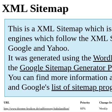
XML Sitemap
This is a XML Sitemap which is
engines which follow the XML S
Google and Yahoo.
It was generated using the
Word
the
Google Sitemap Generator P
You can find more information
and Google's
list of sitemap pr
URL
Priority
Change fr
http://www.dorsten-lexikon.de/radfernweg-bahnlandlust/
60%
Weekly